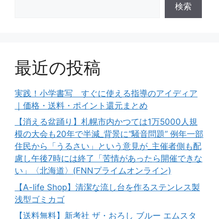
検索
最近の投稿
実践！小学書写 すぐに使える指導のアイディア
｜価格・送料・ポイント還元まとめ
【消える盆踊り】札幌市内かつては1万5000人規
模の大会も20年で半減_背景に“騒音問題” 例年一部
住民から「うるさい」という意見が_主催者側も配
慮し午後7時には終了「苦情があったら開催できな
い」〈北海道〉(FNNプライムオンライン)
【A-life Shop】清潔な流し台を作るステンレス製
浅型ゴミカゴ
【送料無料】新考社 ザ・おろし ブルー エムスタ