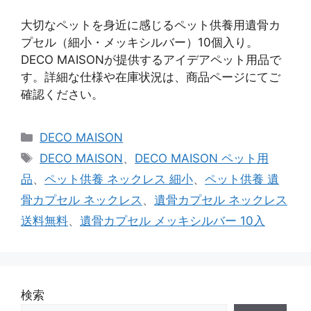
大切なペットを身近に感じるペット供養用遺骨カ
プセル（細小・メッキシルバー）10個入り。
DECO MAISONが提供するアイデアペット用品で
す。詳細な仕様や在庫状況は、商品ページにてご
確認ください。
カ
DECO MAISON
テ
タ
DECO MAISON
、
DECO MAISON ペット用
ゴ
グ
品
、
ペット供養 ネックレス 細小
、
ペット供養 遺
リ
骨カプセル ネックレス
、
遺骨カプセル ネックレス
ー
送料無料
、
遺骨カプセル メッキシルバー 10入
検索