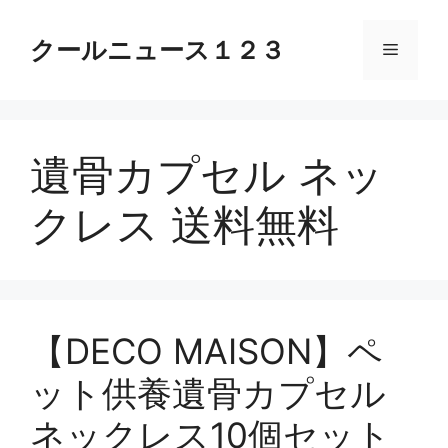
コ
ン
クールニュース１２３
メ
テ
ン
ニ
ツ
へ
遺骨カプセル ネッ
ス
ュ
キ
クレス 送料無料
ッ
ー
プ
【DECO MAISON】ペ
ット供養遺骨カプセル
ネックレス10個セット