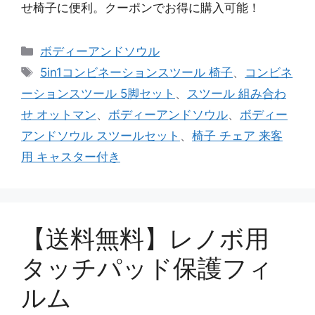
せ椅子に便利。クーポンでお得に購入可能！
カ
ボディーアンドソウル
テ
タ
5in1コンビネーションスツール 椅子
、
コンビネ
ゴ
グ
ーションスツール 5脚セット
、
スツール 組み合わ
リ
せ オットマン
、
ボディーアンドソウル
、
ボディー
ー
アンドソウル スツールセット
、
椅子 チェア 来客
用 キャスター付き
【送料無料】レノボ用
タッチパッド保護フィ
ルム