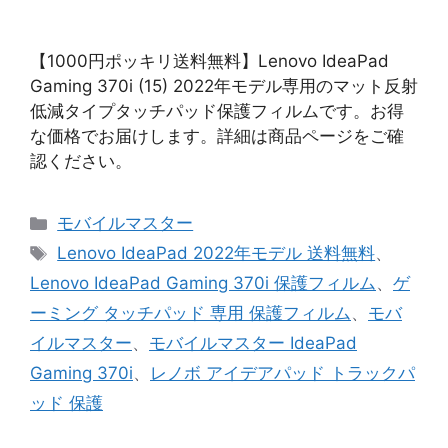
【1000円ポッキリ送料無料】Lenovo IdeaPad
Gaming 370i (15) 2022年モデル専用のマット反射
低減タイプタッチパッド保護フィルムです。お得
な価格でお届けします。詳細は商品ページをご確
認ください。
カ
モバイルマスター
テ
タ
Lenovo IdeaPad 2022年モデル 送料無料
、
ゴ
グ
Lenovo IdeaPad Gaming 370i 保護フィルム
、
ゲ
リ
ーミング タッチパッド 専用 保護フィルム
、
モバ
ー
イルマスター
、
モバイルマスター IdeaPad
Gaming 370i
、
レノボ アイデアパッド トラックパ
ッド 保護