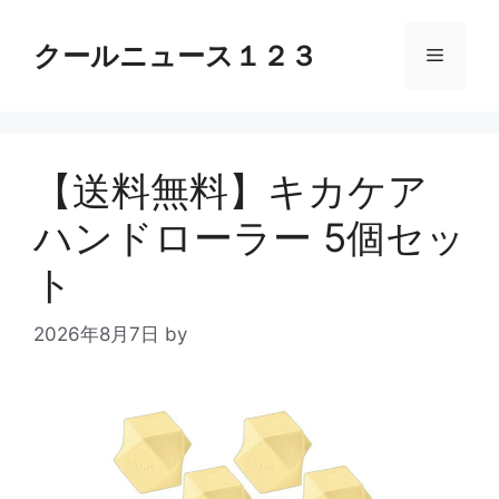
コ
ン
クールニュース１２３
メ
テ
ン
ニ
ツ
へ
【送料無料】キカケア
ス
ュ
キ
ハンドローラー 5個セッ
ッ
ー
プ
ト
2026年8月7日
by