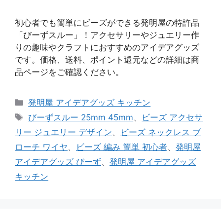
初心者でも簡単にビーズができる発明屋の特許品
「びーずスルー」！アクセサリーやジュエリー作
りの趣味やクラフトにおすすめのアイデアグッズ
です。価格、送料、ポイント還元などの詳細は商
品ページをご確認ください。
カ
発明屋 アイデアグッズ キッチン
テ
タ
びーずスルー 25mm 45mm
、
ビーズ アクセサ
ゴ
グ
リー ジュエリー デザイン
、
ビーズ ネックレス ブ
リ
ローチ ワイヤ
、
ビーズ 編み 簡単 初心者
、
発明屋
ー
アイデアグッズ びーず
、
発明屋 アイデアグッズ
キッチン