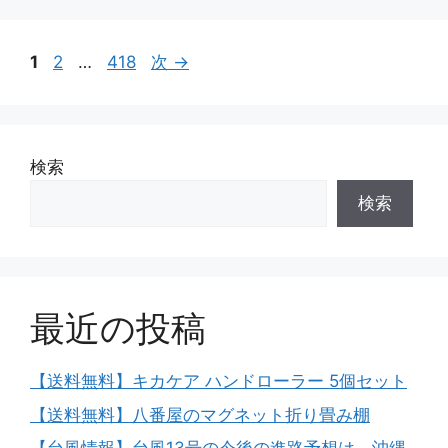
ペ
ペ
ペ
1
2
…
418
次
→
ー
ー
ー
ジ
ジ
ジ
検索
検索
最近の投稿
【送料無料】キカケア ハンドローラー 5個セット
【送料無料】八番屋のマグネット折り畳み棚