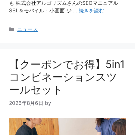
も 株式会社アルゴリズムさんのSEOマニュアル
SSL＆モバイル：小画面 少 …
続きを読む
カ
ニュース
テ
ゴ
リ
ー
【クーポンでお得】5in1
コンビネーションスツ
ールセット
2026年8月6日
by