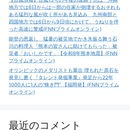
【台風情報】台風13号の今後の進路予想は 沖縄
地方では6日からは一部の住家が倒壊するおそれも
ある猛烈な風が吹く所がある見込み 九州南部と
四国地方では6日から9日頃にかけて、うねりを伴
った高波に警戒(FNNプライムオンライン)
能登の恩返し 猛暑の被災地でかき氷振る舞う石
川の料理人「熊本の皆さんに助けてもらった」被
災者「おいしかです」【令和8年熊本地震】(FNN
プライムオンライン)
オリンピックのメダリストも輩出 埋もれた原石を
発見し磨く『タレント発掘事業』発足から22年
1000人に1人の“狭き門” 【福岡発】(FNNプライム
オンライン)
最近のコメント