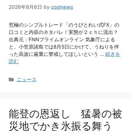
2026年8月6日
by
coolnews
究極のシンプルトレード「のうびとれい式FX」の
口コミと内容のネタバレ！実態が２ｃｈに流出？
出典元：FNNプライムオンライン 気象庁による
と、小笠原諸島では8月5日にかけて、うねりを伴
った高波に厳重に警戒してほしいという …
続きを
読む
カ
ニュース
テ
ゴ
リ
ー
能登の恩返し 猛暑の被
災地でかき氷振る舞う