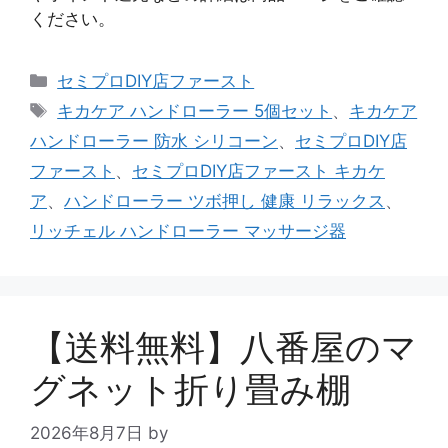
ください。
カ
セミプロDIY店ファースト
テ
タ
キカケア ハンドローラー 5個セット
、
キカケア
ゴ
グ
ハンドローラー 防水 シリコーン
、
セミプロDIY店
リ
ファースト
、
セミプロDIY店ファースト キカケ
ー
ア
、
ハンドローラー ツボ押し 健康 リラックス
、
リッチェル ハンドローラー マッサージ器
【送料無料】八番屋のマ
グネット折り畳み棚
2026年8月7日
by