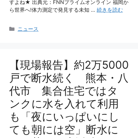
すよね★ 出典元：FNNプライムオンライン 福岡か
ら世界へ!体力測定で発見する未知 …
続きを読む
カ
ニュース
テ
ゴ
リ
ー
【現場報告】約2万5000
戸で断水続く 熊本・八
代市 集合住宅ではタ
ンクに水を入れて利用
も「夜にいっぱいにし
ても朝には空」断水に