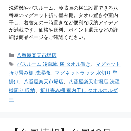
洗濯機やバスルーム、冷蔵庫の横に設置できる八
番屋のマグネット折り畳み棚。タオル置きや室内
干し、着替えの一時置きなど便利な収納アイデア
が満載です。価格や送料、ポイント還元などの詳
細は商品ページをご確認ください。
カ
八番屋楽天市場店
テ
タ
バスルーム 冷蔵庫 横 タオル置き
、
マグネット
ゴ
グ
折り畳み棚 洗濯機
、
マグネットラック 水切り 壁
リ
掛け
、
八番屋楽天市場店
、
八番屋楽天市場店 洗濯
ー
機周り 収納
、
折り畳み棚 室内干し タオルホルダ
ー