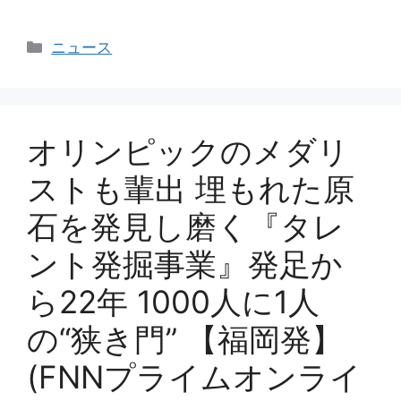
カ
ニュース
テ
ゴ
リ
ー
オリンピックのメダリ
ストも輩出 埋もれた原
石を発見し磨く『タレ
ント発掘事業』発足か
ら22年 1000人に1人
の“狭き門” 【福岡発】
(FNNプライムオンライ