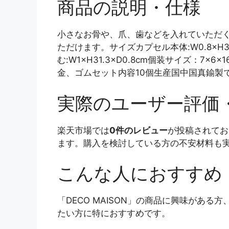
商品の説明・仕様
小さなお骨や、爪、歯などを入れていただ
ただけます。サイズカプセル本体:W0.8×H3×D
む:W1×H31.3×D0.8cm個装サイズ：7×
金、ゴムセット内容10個生産国中国真鍮製
実際のユーザー評価
楽天市場では
0件のレビュー
が投稿されてお
ます。購入を検討している方の不安材料も
こんな人におすすめ
「DECO MAISON」の商品に興味があ
たい方に特におすすめです。