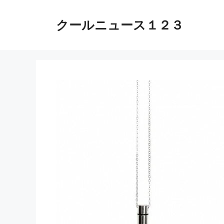
コ
ン
クールニュース１２３
テ
ン
ツ
へ
ス
キ
ッ
プ