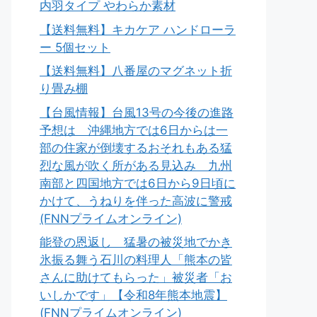
内羽タイプ やわらか素材
【送料無料】キカケア ハンドローラ
ー 5個セット
【送料無料】八番屋のマグネット折
り畳み棚
【台風情報】台風13号の今後の進路
予想は 沖縄地方では6日からは一
部の住家が倒壊するおそれもある猛
烈な風が吹く所がある見込み 九州
南部と四国地方では6日から9日頃に
かけて、うねりを伴った高波に警戒
(FNNプライムオンライン)
能登の恩返し 猛暑の被災地でかき
氷振る舞う石川の料理人「熊本の皆
さんに助けてもらった」被災者「お
いしかです」【令和8年熊本地震】
(FNNプライムオンライン)