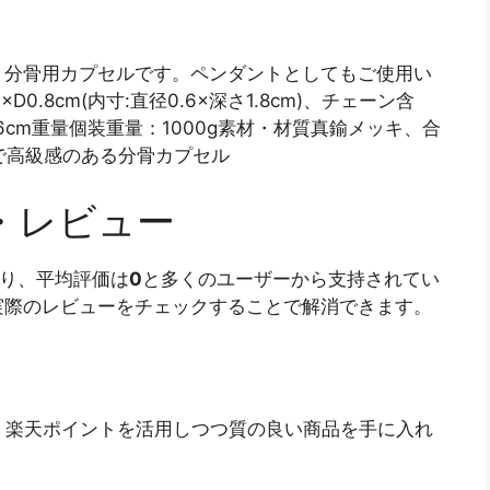
く分骨用カプセルです。ペンダントとしてもご使用い
0.8cm(内寸:直径0.6×深さ1.8cm)、チェーン含
6×16cm重量個装重量：1000g素材・材質真鍮メッキ、合
で高級感のある分骨カプセル
・レビュー
り、平均評価は
0
と多くのユーザーから支持されてい
実際のレビューをチェックすることで解消できます。
る方、楽天ポイントを活用しつつ質の良い商品を手に入れ