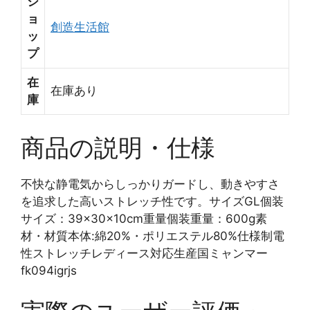
シ
ョ
創造生活館
ッ
プ
在
在庫あり
庫
商品の説明・仕様
不快な静電気からしっかりガードし、動きやすさ
を追求した高いストレッチ性です。サイズGL個装
サイズ：39×30×10cm重量個装重量：600g素
材・材質本体:綿20%・ポリエステル80%仕様制電
性ストレッチレディース対応生産国ミャンマー
fk094igrjs