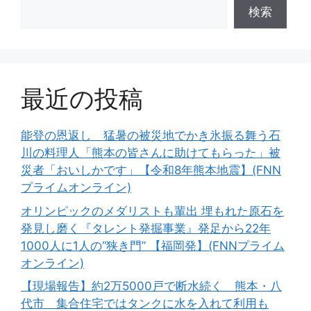
検索
最近の投稿
能登の恩返し 猛暑の被災地でかき氷振る舞う石
川の料理人「熊本の皆さんに助けてもらった」被
災者「おいしかです」【令和8年熊本地震】(FNN
プライムオンライン)
オリンピックのメダリストも輩出 埋もれた原石を
発見し磨く『タレント発掘事業』発足から22年
1000人に1人の“狭き門” 【福岡発】(FNNプライム
オンライン)
【現場報告】約2万5000戸で断水続く 熊本・八
代市 集合住宅ではタンクに水を入れて利用も