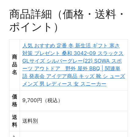
商品詳細（価格・送料・
ポイント）
人気 おすすめ 定番 冬 新生活 ギフト 寒さ
対策 プレゼント 桑和 3042-09 スラックス
商
GLサイズ シルバーグレー(22) SOWA スポ
品
ーツ アウトドア 野外 屋外 BBQ | 関連単
名
語 発表会 アイデア商品 キッズ 靴 シ ューズ
メンズ 男 レディース 女 スニーカー
価
9,700円（税込）
格
送
送料別
料