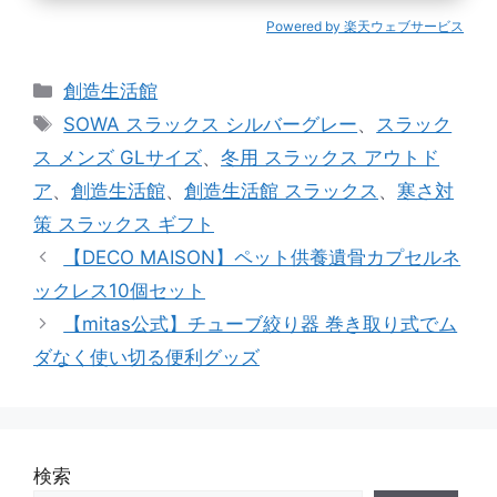
Powered by 楽天ウェブサービス
カ
創造生活館
テ
タ
SOWA スラックス シルバーグレー
、
スラック
ゴ
グ
ス メンズ GLサイズ
、
冬用 スラックス アウトド
リ
ア
、
創造生活館
、
創造生活館 スラックス
、
寒さ対
ー
策 スラックス ギフト
【DECO MAISON】ペット供養遺骨カプセルネ
ックレス10個セット
【mitas公式】チューブ絞り器 巻き取り式でム
ダなく使い切る便利グッズ
検索