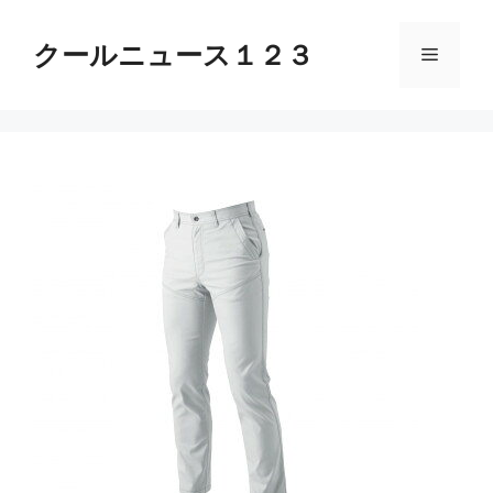
コ
ン
クールニュース１２３
メ
テ
ン
ニ
ツ
へ
ス
ュ
キ
ッ
ー
プ