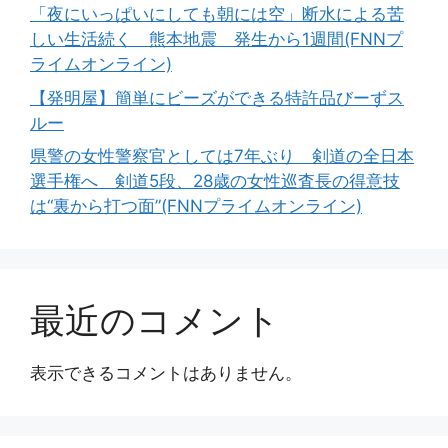
「夜にいっぱいにしても朝には空」断水による苦
しい生活続く 熊本地震 発生から1週間(FNNプ
ライムオンライン)
【発明屋】簡単にビーズができる特許品びーずス
ルー
県警の女性警察官としては7年ぶり 剣道の全日本
選手権へ 剣道5段、28歳の女性巡査長の得意技
は“裏から打つ面”(FNNプライムオンライン)
最近のコメント
表示できるコメントはありません。