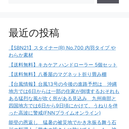
最近の投稿
【SBN21】スタイナー(R) No.700 内羽タイプ や
わらか素材
【送料無料】キカケア ハンドローラー 5個セット
【送料無料】八番屋のマグネット折り畳み棚
【台風情報】台風13号の今後の進路予想は 沖縄
地方では6日からは一部の住家が倒壊するおそれも
ある猛烈な風が吹く所がある見込み 九州南部と
四国地方では6日から9日頃にかけて、うねりを伴
った高波に警戒(FNNプライムオンライン)
能登の恩返し 猛暑の被災地でかき氷振る舞う石