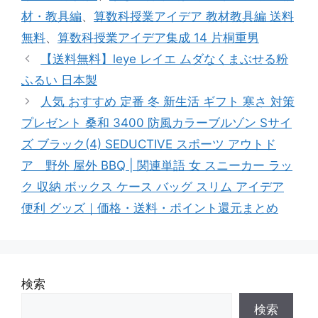
材・教具編
、
算数科授業アイデア 教材教具編 送料
無料
、
算数科授業アイデア集成 14 片桐重男
【送料無料】leye レイエ ムダなくまぶせる粉
ふるい 日本製
人気 おすすめ 定番 冬 新生活 ギフト 寒さ 対策
プレゼント 桑和 3400 防風カラーブルゾン Sサイ
ズ ブラック(4) SEDUCTIVE スポーツ アウトド
ア 野外 屋外 BBQ | 関連単語 女 スニーカー ラッ
ク 収納 ボックス ケース バッグ スリム アイデア
便利 グッズ｜価格・送料・ポイント還元まとめ
検索
検索