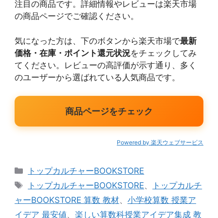
注目の商品です。詳細情報やレビューは楽天市場
の商品ページでご確認ください。
気になった方は、下のボタンから楽天市場で
最新
価格・在庫・ポイント還元状況
をチェックしてみ
てください。レビューの高評価が示す通り、多く
のユーザーから選ばれている人気商品です。
商品ページをチェック
Powered by 楽天ウェブサービス
カ
トップカルチャーBOOKSTORE
テ
タ
トップカルチャーBOOKSTORE
、
トップカルチ
ゴ
グ
ャーBOOKSTORE 算数 教材
、
小学校算数 授業ア
リ
イデア 最安値
、
楽しい算数科授業アイデア集成 教
ー