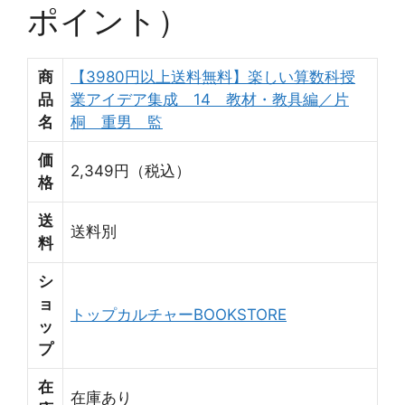
ポイント）
商
【3980円以上送料無料】楽しい算数科授
品
業アイデア集成 14 教材・教具編／片
名
桐 重男 監
価
2,349円（税込）
格
送
送料別
料
シ
ョ
トップカルチャーBOOKSTORE
ッ
プ
在
在庫あり