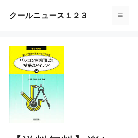
コ
ン
クールニュース１２３
メ
テ
ン
ニ
ツ
へ
ス
ュ
キ
ッ
ー
プ