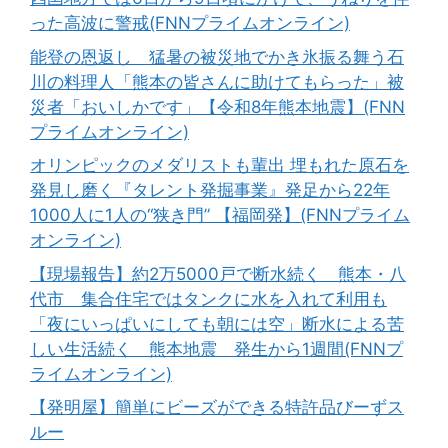
った高波に警戒(FNNプライムオンライン)
能登の恩返し 猛暑の被災地でかき氷振る舞う石
川の料理人「熊本の皆さんに助けてもらった」被
災者「おいしかです」【令和8年熊本地震】(FNN
プライムオンライン)
オリンピックのメダリストも輩出 埋もれた原石を
発見し磨く『タレント発掘事業』発足から22年
1000人に1人の“狭き門” 【福岡発】(FNNプライム
オンライン)
【現場報告】約2万5000戸で断水続く 熊本・八
代市 集合住宅ではタンクに水を入れて利用も
「夜にいっぱいにしても朝には空」断水による苦
しい生活続く 熊本地震 発生から1週間(FNNプ
ライムオンライン)
【発明屋】簡単にビーズができる特許品びーずス
ルー