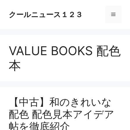
コ
ン
クールニュース１２３
メ
テ
ン
ニ
ツ
へ
VALUE BOOKS 配色
ス
ュ
キ
本
ッ
ー
プ
【中古】和のきれいな
配色 配色見本アイデア
帖を徹底紹介