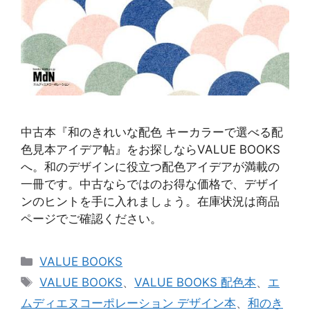
中古本『和のきれいな配色 キーカラーで選べる配
色見本アイデア帖』をお探しならVALUE BOOKS
へ。和のデザインに役立つ配色アイデアが満載の
一冊です。中古ならではのお得な価格で、デザイ
ンのヒントを手に入れましょう。在庫状況は商品
ページでご確認ください。
カ
VALUE BOOKS
テ
タ
VALUE BOOKS
、
VALUE BOOKS 配色本
、
エ
ゴ
グ
ムディエヌコーポレーション デザイン本
、
和のき