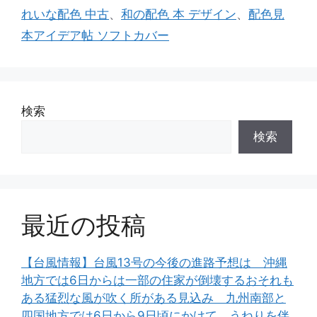
リ
れいな配色 中古
、
和の配色 本 デザイン
、
配色見
ー
本アイデア帖 ソフトカバー
検索
検索
最近の投稿
【台風情報】台風13号の今後の進路予想は 沖縄
地方では6日からは一部の住家が倒壊するおそれも
ある猛烈な風が吹く所がある見込み 九州南部と
四国地方では6日から9日頃にかけて、うねりを伴