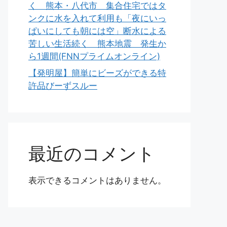
く 熊本・八代市 集合住宅ではタ
ンクに水を入れて利用も「夜にいっ
ぱいにしても朝には空」断水による
苦しい生活続く 熊本地震 発生か
ら1週間(FNNプライムオンライン)
【発明屋】簡単にビーズができる特
許品びーずスルー
最近のコメント
表示できるコメントはありません。