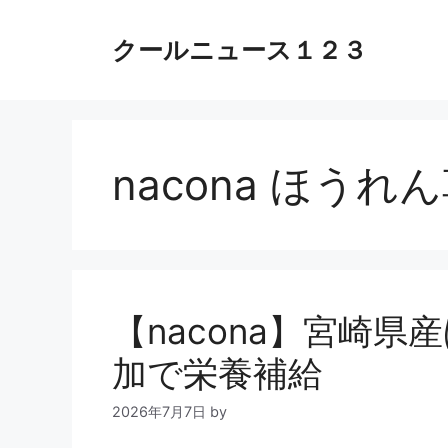
コ
ン
クールニュース１２３
テ
ン
ツ
へ
ス
nacona ほう
キ
ッ
プ
【nacona】宮崎
加で栄養補給
2026年7月7日
by