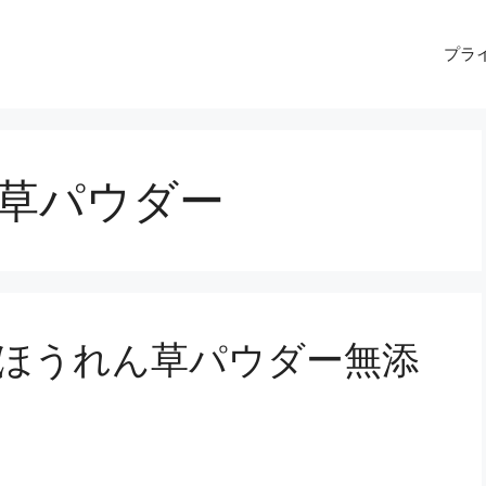
プラ
れん草パウダー
県産ほうれん草パウダー無添