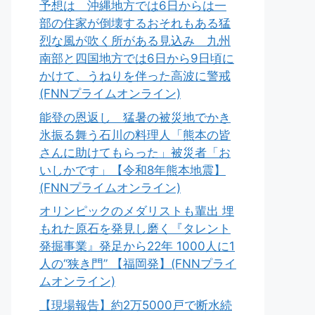
予想は 沖縄地方では6日からは一
部の住家が倒壊するおそれもある猛
烈な風が吹く所がある見込み 九州
南部と四国地方では6日から9日頃に
かけて、うねりを伴った高波に警戒
(FNNプライムオンライン)
能登の恩返し 猛暑の被災地でかき
氷振る舞う石川の料理人「熊本の皆
さんに助けてもらった」被災者「お
いしかです」【令和8年熊本地震】
(FNNプライムオンライン)
オリンピックのメダリストも輩出 埋
もれた原石を発見し磨く『タレント
発掘事業』発足から22年 1000人に1
人の“狭き門” 【福岡発】(FNNプライ
ムオンライン)
【現場報告】約2万5000戸で断水続