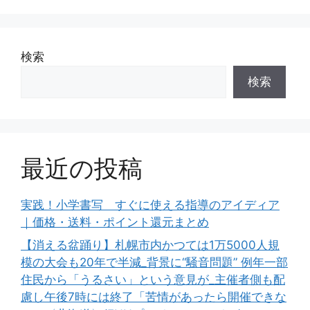
検索
検索
最近の投稿
実践！小学書写 すぐに使える指導のアイディア
｜価格・送料・ポイント還元まとめ
【消える盆踊り】札幌市内かつては1万5000人規
模の大会も20年で半減_背景に“騒音問題” 例年一部
住民から「うるさい」という意見が_主催者側も配
慮し午後7時には終了「苦情があったら開催できな