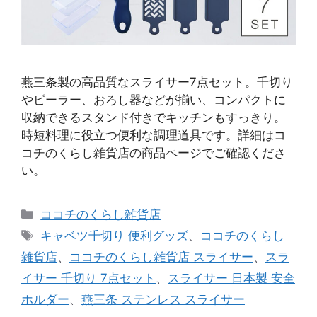
燕三条製の高品質なスライサー7点セット。千切り
やピーラー、おろし器などが揃い、コンパクトに
収納できるスタンド付きでキッチンもすっきり。
時短料理に役立つ便利な調理道具です。詳細はコ
コチのくらし雑貨店の商品ページでご確認くださ
い。
カ
ココチのくらし雑貨店
テ
タ
キャベツ千切り 便利グッズ
、
ココチのくらし
ゴ
グ
雑貨店
、
ココチのくらし雑貨店 スライサー
、
スラ
リ
イサー 千切り 7点セット
、
スライサー 日本製 安全
ー
ホルダー
、
燕三条 ステンレス スライサー