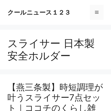
コ
ン
クールニュース１２３
メ
テ
ン
ニ
ツ
へ
スライサー 日本製
ス
ュ
キ
安全ホルダー
ッ
ー
プ
【燕三条製】時短調理が
叶うスライサー7点セッ
ト｜ココチのくらし雑