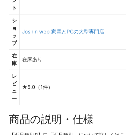
ン
ト
シ
ョ
Joshin web 家電とPCの大型専門店
ッ
プ
在
在庫あり
庫
レ
ビ
★5.0（1件）
ュ
ー
商品の説明・仕様