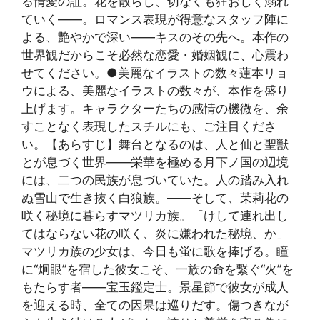
る情愛の証。花を散らし、切なくも狂おしく溺れ
ていく——。ロマンス表現が得意なスタッフ陣に
よる、艶やかで深い——キスのその先へ。本作の
世界観だからこそ必然な恋愛・婚姻観に、心震わ
せてください。●美麗なイラストの数々蓮本リョ
ウによる、美麗なイラストの数々が、本作を盛り
上げます。キャラクターたちの感情の機微を、余
すことなく表現したスチルにも、ご注目くださ
い。【あらすじ】舞台となるのは、人と仙と聖獣
とが息づく世界——栄華を極める月下ノ国の辺境
には、二つの民族が息づいていた。人の踏み入れ
ぬ雪山で生き抜く白狼族。——そして、茉莉花の
咲く秘境に暮らすマツリカ族。「けして連れ出し
てはならない花の咲く、炎に嫌われた秘境、か」
マツリカ族の少女は、今日も蛍に歌を捧げる。瞳
に“炯眼”を宿した彼女こそ、一族の命を繋ぐ“火”を
もたらす者——宝玉鑑定士。景星節で彼女が成人
を迎える時、全ての因果は巡りだす。傷つきなが