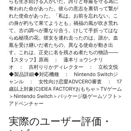
らも生き続ける人がいた。誇りと尊厳を守る為に
奪われた命があった。彼らの意志を裏切って繋が
れた使命があった。「私は、お前を忘れない。こ
の身が朽ちて果てようとも」禍福の風が吹き荒れ
て、古の調べが重なり合う。けして手折ってはな
らぬ秘境の花。彼女を連れ去ったのは、誰か。血
胤を受け継いだ者たちの、異なる使命が動き出
す。これは、正史に名を残さぬ者たちの物語——
【スタッフ】原画 ： 蓮本リョウシナリ
オ ： 吉村りりかディレクター ： 立松文悦
◆製品詳細◆対応機種 ： Nintendo Switchジ
ャンル ： 女性向け恋愛ADVCERO審査 ： 17
歳以上対象(C)IDEA FACTORYおもちゃ＞TVゲーム
＞Nintendo Switch＞パッケージ版ゲームソフト＞
アドベンチャー
実際のユーザー評価・