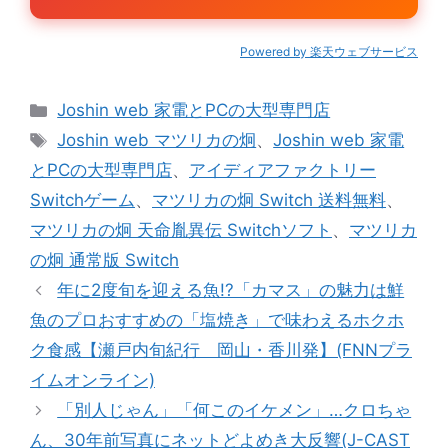
Powered by 楽天ウェブサービス
カ
Joshin web 家電とPCの大型専門店
テ
タ
Joshin web マツリカの炯
、
Joshin web 家電
ゴ
グ
とPCの大型専門店
、
アイディアファクトリー
リ
Switchゲーム
、
マツリカの炯 Switch 送料無料
、
ー
マツリカの炯 天命胤異伝 Switchソフト
、
マツリカ
の炯 通常版 Switch
年に2度旬を迎える魚!?「カマス」の魅力は鮮
魚のプロおすすめの「塩焼き」で味わえるホクホ
ク食感【瀬戸内旬紀行 岡山・香川発】(FNNプラ
イムオンライン)
「別人じゃん」「何このイケメン」…クロちゃ
ん、30年前写真にネットどよめき大反響(J-CAST