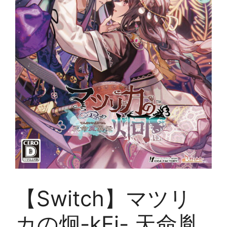
【Switch】マツリ
カの炯-kEi- 天命胤