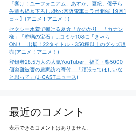
「響け！ユーフォニアム」あすか、夏紀、優子ら
先輩も描き下ろし♪秋の京阪電車コラボ開催【9月1
日～】(アニメ！アニメ！)
セクシー水着で弾ける夏☆「かのかり」「カナン
様」「瑠璃の宝石」…コミケ108に「きゃら
ON！」出展！22タイトル・350種以上のグッズ販
売(アニメ！アニメ！)
登録者28.5万人の人気YouTuber、福岡・梨5000
個盗難被害の農家訪れ寄付 「頑張ってほしいな
と思って」(J-CASTニュース)
最近のコメント
表示できるコメントはありません。