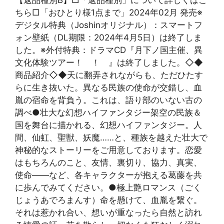
【返品種別B】□「返品種別」について詳しくはこ
ちら□「おひとり様1点まで」2024年02月 発売※
デジタル特典（Joshinオリジナル）：スマートフ
ォン壁紙（DL期限：2024年4月5日）は終了しま
した。※外付特典：ドラマCD『月下ノ国主催、異
文化体験ツアー！ ！ 』は終了しました。◇◆
商品紹介◇◆天に翻弄されながらも、ただひたす
らに生き抜いた。異なる民族の使命が交錯し、血
胤の宿命を背負う。これは、語り部のいない古の
調べ●壮大な幻想ハイファンタジー架空の民族＆
国を舞台に描かれる、幻想ハイファンタジー。人
間、仙虹、聖獣、妖魔……と、種族を越えた壮大で
神秘的なストーリーをご用意しております。恋愛
はもちろんのこと、友情、裏切り、協力、真実、
使命——など、各キャラクターが抱える葛藤を共
に歩んでみてください。●極上艶ロマンス（ごく
じょうあでろまんす）命を懸けて、血胤を繋ぐ。
それは惹かれ合い、想いが重なったら自然と訪れ