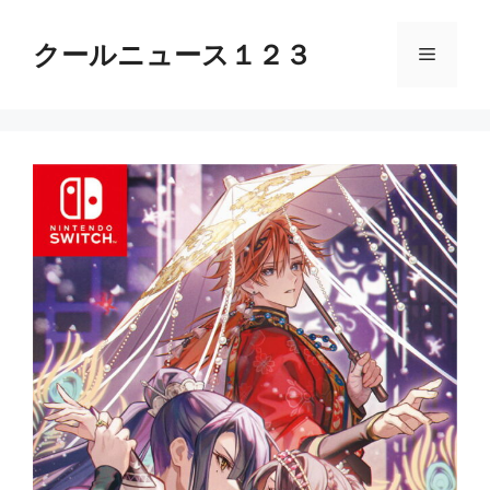
コ
ン
クールニュース１２３
メ
テ
ン
ニ
ツ
へ
ス
ュ
キ
ッ
ー
プ