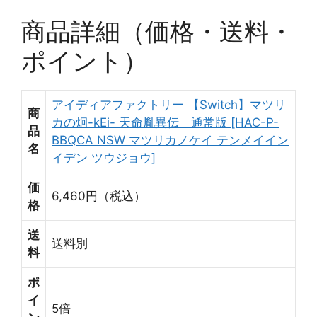
商品詳細（価格・送料・
ポイント）
アイディアファクトリー 【Switch】マツリ
商
カの炯-kEi- 天命胤異伝 通常版 [HAC-P-
品
BBQCA NSW マツリカノケイ テンメイイン
名
イデン ツウジョウ]
価
6,460円（税込）
格
送
送料別
料
ポ
イ
5倍