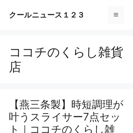
コ
ン
クールニュース１２３
メ
テ
ン
ニ
ツ
へ
ココチのくらし雑貨
ス
ュ
キ
店
ッ
ー
プ
【燕三条製】時短調理が
叶うスライサー7点セッ
ト｜ココチのくらし雑