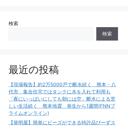
検索
検索
最近の投稿
【現場報告】約2万5000戸で断水続く 熊本・八
代市 集合住宅ではタンクに水を入れて利用も
「夜にいっぱいにしても朝には空」断水による苦
しい生活続く 熊本地震 発生から1週間(FNNプ
ライムオンライン)
【発明屋】簡単にビーズができる特許品びーずス