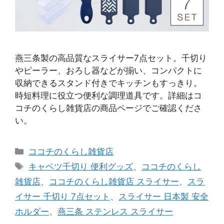
燕三条製の高品質なスライサー7点セット。千切り
やピーラー、おろし器などが揃い、コンパクトに
収納できるスタンド付きでキッチンもすっきり。
時短料理に役立つ便利な調理道具です。詳細はコ
コチのくらし雑貨店の商品ページでご確認くださ
い。
カ
ココチのくらし雑貨店
テ
タ
キャベツ千切り 便利グッズ
、
ココチのくらし
ゴ
グ
雑貨店
、
ココチのくらし雑貨店 スライサー
、
スラ
リ
イサー 千切り 7点セット
、
スライサー 日本製 安全
ー
ホルダー
、
燕三条 ステンレス スライサー