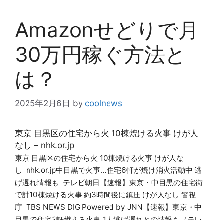
Amazonせどりで月
30万円稼ぐ方法と
は？
2025年2月6日
by
coolnews
東京 目黒区の住宅から火 10棟焼ける火事 けが人
なし – nhk.or.jp
東京 目黒区の住宅から火 10棟焼ける火事 けが人な
し nhk.or.jp中目黒で火事…住宅6軒が焼け消火活動中 逃
げ遅れ情報も テレビ朝日【速報】東京・中目黒の住宅街
で計10棟焼ける火事 約3時間後に鎮圧 けが人なし 警視
庁 TBS NEWS DIG Powered by JNN【速報】東京・中
目黒で住宅3軒燃える火事 1人逃げ遅れとの情報も（テレ