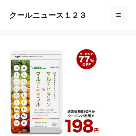
コ
ン
クールニュース１２３
メ
テ
ン
ニ
ツ
へ
ス
ュ
キ
ッ
ー
プ