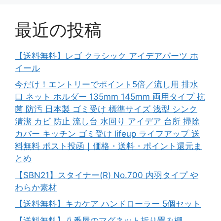
最近の投稿
【送料無料】レゴ クラシック アイデアパーツ ホ
イール
今だけ！エントリーでポイント5倍／流し用 排水
口 ネット ホルダー 135mm 145mm 両用タイプ 抗
菌 防汚 日本製 ゴミ受け 標準サイズ 浅型 シンク
清潔 カビ 防止 流し台 水回り アイデア 台所 掃除
カバー キッチン ゴミ受け lifeup ライフアップ 送
料無料 ポスト投函｜価格・送料・ポイント還元ま
とめ
【SBN21】スタイナー(R) No.700 内羽タイプ や
わらか素材
【送料無料】キカケア ハンドローラー 5個セット
【送料無料】八番屋のマグネット折り畳み棚