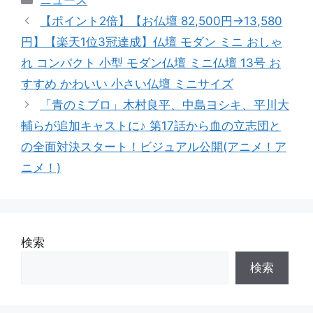
テ
【ポイント2倍】【お仏壇 82,500円→13,580
ゴ
円】【楽天1位3冠達成】仏壇 モダン ミニ おしゃ
リ
れ コンパクト 小型 モダン仏壇 ミニ仏壇 13号 お
ー
すすめ かわいい 小さい仏壇 ミニサイズ
「青のミブロ」木村良平、中島ヨシキ、平川大
輔らが追加キャストに♪ 第17話から血の立志団と
の全面対決スタート！ビジュアル公開(アニメ！ア
ニメ！)
検索
検索