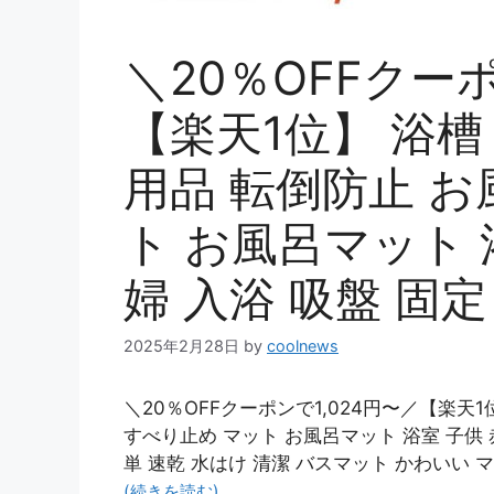
＼20％OFFクーポ
【楽天1位】 浴槽
用品 転倒防止 お
ト お風呂マット 
婦 入浴 吸盤 固
2025年2月28日
by
coolnews
＼20％OFFクーポンで1,024円〜／【楽天
すべり止め マット お風呂マット 浴室 子供 
単 速乾 水はけ 清潔 バスマット かわいい 
(続きを読む)