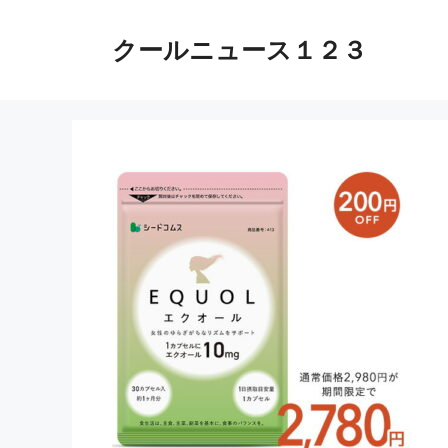
コ
ン
クールニュース１２３
テ
ン
ツ
へ
ス
キ
ッ
プ