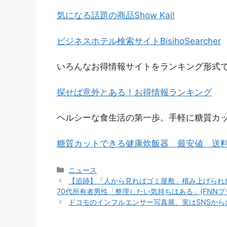
気になる話題の商品Show Kai!
ビジネスホテル検索サイトBisihoSearcher
いろんなお得情報サイトをランキング形式
探せば意外とある！お得情報ランキング
ヘルシーな食生活の第一歩。手軽に糖質カ
糖質カットできる健康炊飯器 最安値 送
カ
ニュース
テ
【追跡】「人から見ればゴミ屋敷」積み上げられた
ゴ
70代所有者男性「整理したい気持ちはある」(FNNプ
リ
ドコモのインフルエンサー写真展、実はSNSから
ー