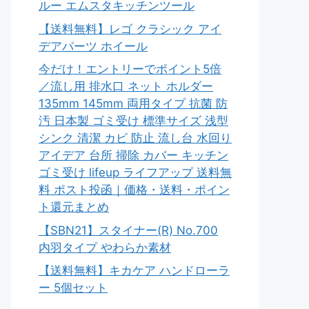
ルー エムスタキッチンツール
【送料無料】レゴ クラシック アイ
デアパーツ ホイール
今だけ！エントリーでポイント5倍
／流し用 排水口 ネット ホルダー
135mm 145mm 両用タイプ 抗菌 防
汚 日本製 ゴミ受け 標準サイズ 浅型
シンク 清潔 カビ 防止 流し台 水回り
アイデア 台所 掃除 カバー キッチン
ゴミ受け lifeup ライフアップ 送料無
料 ポスト投函｜価格・送料・ポイン
ト還元まとめ
【SBN21】スタイナー(R) No.700
内羽タイプ やわらか素材
【送料無料】キカケア ハンドローラ
ー 5個セット