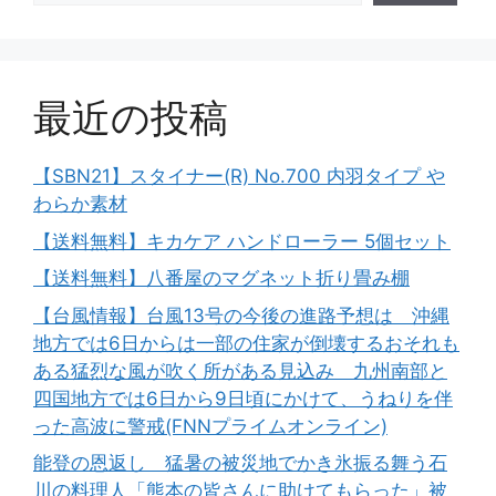
最近の投稿
【SBN21】スタイナー(R) No.700 内羽タイプ や
わらか素材
【送料無料】キカケア ハンドローラー 5個セット
【送料無料】八番屋のマグネット折り畳み棚
【台風情報】台風13号の今後の進路予想は 沖縄
地方では6日からは一部の住家が倒壊するおそれも
ある猛烈な風が吹く所がある見込み 九州南部と
四国地方では6日から9日頃にかけて、うねりを伴
った高波に警戒(FNNプライムオンライン)
能登の恩返し 猛暑の被災地でかき氷振る舞う石
川の料理人「熊本の皆さんに助けてもらった」被