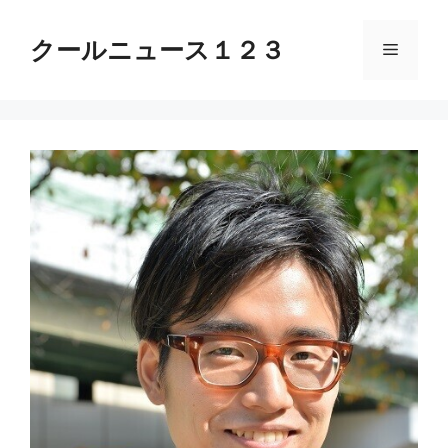
コ
ン
クールニュース１２３
メ
テ
ン
ニ
ツ
へ
ス
ュ
キ
ッ
ー
プ