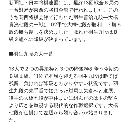
新聞社・日本将棋連盟）は、最終13回戦全６局の
一斉対局が東西の将棋会館で行われました。この
うち関西将棋会館で行われた羽生善治九段―大橋
貴洸七段の一戦は102手で大橋七段が勝利、７勝５
敗の勝ち越しを決めました。敗れた羽生九段はＢ
級２組への降級が決まっています。
■羽生九段の大一番
13人で２つの昇級枠と３つの降級枠を争う今期の
Ｂ級１組。11位で本局を迎える羽生九段は勝てば
残留、負ければ降級とわかりやすい状況です。羽
生九段の先手番で始まった対局は矢倉へと進展、
後手の大橋七段が中住まいに組んだのは玉の堅さ
より広さを重視する現代的な作戦選択です。大橋
七段が仕掛けて左辺から競り合いが始まりまし
た。