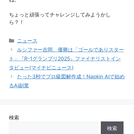
ちょっと頑張ってチャレンジしてみようかし
ら？！
カ
ニュース
テ
ルシファー吉岡、優勝は「ゴールでありスター
ゴ
ト」『R-1グランプリ2025』ファイナリストイン
リ
タビュー(マイナビニュース)
ー
たった3秒でプロ級図解作成！Napkin AIで始め
るAI副業
検索
検索