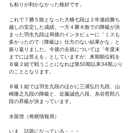
も粘りが利かなかった格好です。
これで７勝５敗となった大橋七段は２年連続勝ち
越しの安定した成績。一方４勝８敗での降級が決
まった羽生九段は局後のインタビューに「ミスも
多かったので（降級は）仕方のない結果かな」と
振り返りました。今後の去就については「年度末
までには答えを」としていますが、来期順位戦を
Ｂ級２組で戦うことになれば第50期以来34期ぶり
のこととなります。
Ｂ級１組では羽生九段のほかに三浦弘行九段、山
崎隆之九段の降級と、近藤誠也八段、糸谷哲郎八
段の昇級が決まっています。
水留啓（将棋情報局）
いま、話題になっている・・・