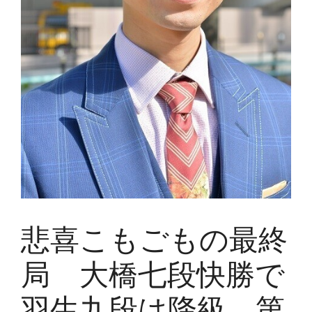
悲喜こもごもの最終
局 大橋七段快勝で
羽生九段は降級 第