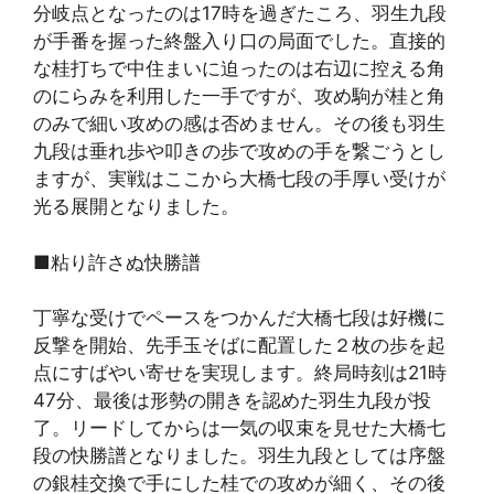
分岐点となったのは17時を過ぎたころ、羽生九段
が手番を握った終盤入り口の局面でした。直接的
な桂打ちで中住まいに迫ったのは右辺に控える角
のにらみを利用した一手ですが、攻め駒が桂と角
のみで細い攻めの感は否めません。その後も羽生
九段は垂れ歩や叩きの歩で攻めの手を繋ごうとし
ますが、実戦はここから大橋七段の手厚い受けが
光る展開となりました。
■粘り許さぬ快勝譜
丁寧な受けでペースをつかんだ大橋七段は好機に
反撃を開始、先手玉そばに配置した２枚の歩を起
点にすばやい寄せを実現します。終局時刻は21時
47分、最後は形勢の開きを認めた羽生九段が投
了。リードしてからは一気の収束を見せた大橋七
段の快勝譜となりました。羽生九段としては序盤
の銀桂交換で手にした桂での攻めが細く、その後