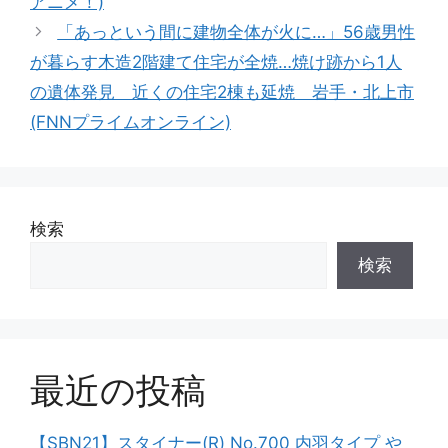
アニメ！)
「あっという間に建物全体が火に…」56歳男性
が暮らす木造2階建て住宅が全焼…焼け跡から1人
の遺体発見 近くの住宅2棟も延焼 岩手・北上市
(FNNプライムオンライン)
検索
検索
最近の投稿
【SBN21】スタイナー(R) No.700 内羽タイプ や