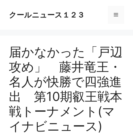
コ
ン
クールニュース１２３
メ
テ
ン
ニ
ツ
へ
届かなかった「戸辺
ス
ュ
キ
攻め」 藤井竜王・
ッ
ー
プ
名人が快勝で四強進
出 第10期叡王戦本
戦トーナメント(マ
イナビニュース)