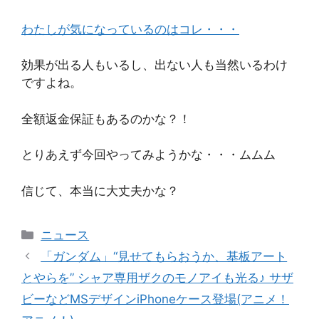
わたしが気になっているのはコレ・・・
効果が出る人もいるし、出ない人も当然いるわけ
ですよね。
全額返金保証もあるのかな？！
とりあえず今回やってみようかな・・・ムムム
信じて、本当に大丈夫かな？
カ
ニュース
テ
「ガンダム」“見せてもらおうか、基板アート
ゴ
とやらを” シャア専用ザクのモノアイも光る♪ サザ
リ
ビーなどMSデザインiPhoneケース登場(アニメ！
ー