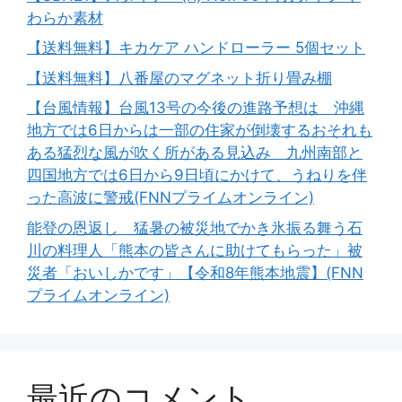
わらか素材
【送料無料】キカケア ハンドローラー 5個セット
【送料無料】八番屋のマグネット折り畳み棚
【台風情報】台風13号の今後の進路予想は 沖縄
地方では6日からは一部の住家が倒壊するおそれも
ある猛烈な風が吹く所がある見込み 九州南部と
四国地方では6日から9日頃にかけて、うねりを伴
った高波に警戒(FNNプライムオンライン)
能登の恩返し 猛暑の被災地でかき氷振る舞う石
川の料理人「熊本の皆さんに助けてもらった」被
災者「おいしかです」【令和8年熊本地震】(FNN
プライムオンライン)
最近のコメント