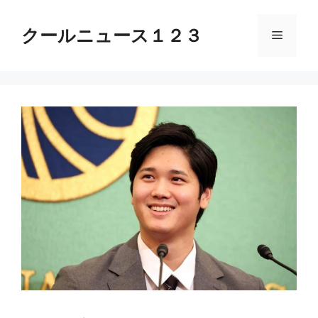
コ
ン
クールニュース１２３
メ
テ
ン
ニ
ツ
へ
ス
ュ
キ
ッ
ー
プ