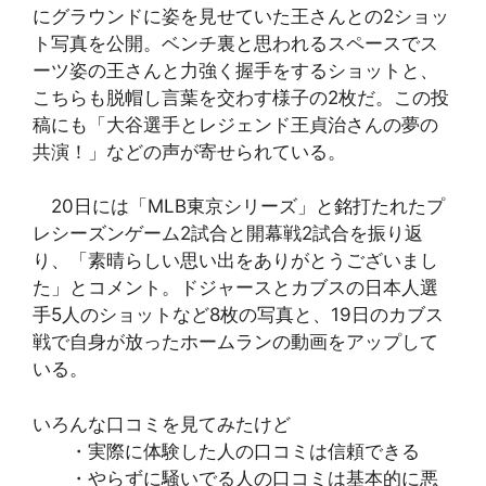
にグラウンドに姿を見せていた王さんとの2ショッ
ト写真を公開。ベンチ裏と思われるスペースでス
ーツ姿の王さんと力強く握手をするショットと、
こちらも脱帽し言葉を交わす様子の2枚だ。この投
稿にも「大谷選手とレジェンド王貞治さんの夢の
共演！」などの声が寄せられている。
20日には「MLB東京シリーズ」と銘打たれたプ
レシーズンゲーム2試合と開幕戦2試合を振り返
り、「素晴らしい思い出をありがとうございまし
た」とコメント。ドジャースとカブスの日本人選
手5人のショットなど8枚の写真と、19日のカブス
戦で自身が放ったホームランの動画をアップして
いる。
いろんな口コミを見てみたけど
・実際に体験した人の口コミは信頼できる
・やらずに騒いでる人の口コミは基本的に悪