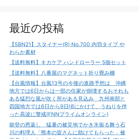
最近の投稿
【SBN21】スタイナー(R) No.700 内羽タイプ や
わらか素材
【送料無料】キカケア ハンドローラー 5個セット
【送料無料】八番屋のマグネット折り畳み棚
【台風情報】台風13号の今後の進路予想は 沖縄
地方では6日からは一部の住家が倒壊するおそれも
ある猛烈な風が吹く所がある見込み 九州南部と
四国地方では6日から9日頃にかけて、うねりを伴
った高波に警戒(FNNプライムオンライン)
能登の恩返し 猛暑の被災地でかき氷振る舞う石
川の料理人「熊本の皆さんに助けてもらった」被