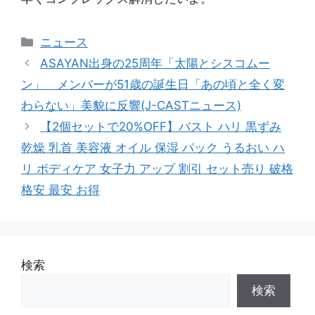
カ
ニュース
テ
ASAYAN出身の25周年「太陽とシスコムー
ゴ
ン」 メンバーが51歳の誕生日「あの頃と全く変
リ
わらない」美貌に反響(J-CASTニュース)
ー
【2個セットで20%OFF】バスト ハリ 黒ずみ
乾燥 乳首 美容液 オイル 保湿 パック うるおい ハ
リ ボディケア 女子力 アップ 割引 セット売り 破格
格安 最安 お得
検索
検索