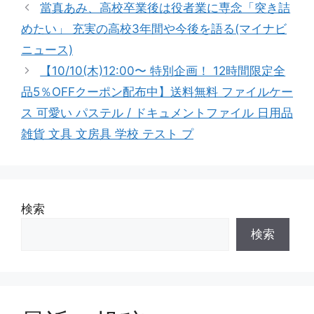
テ
當真あみ、高校卒業後は役者業に専念「突き詰
ゴ
めたい」 充実の高校3年間や今後を語る(マイナビ
リ
ニュース)
ー
【10/10(木)12:00〜 特別企画！ 12時間限定全
品5％OFFクーポン配布中】送料無料 ファイルケー
ス 可愛い パステル / ドキュメントファイル 日用品
雑貨 文具 文房具 学校 テスト プ
検索
検索