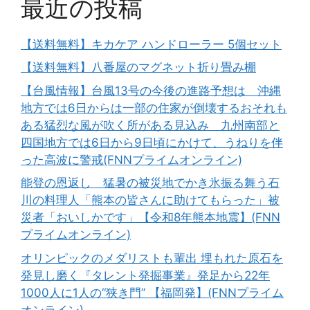
最近の投稿
【送料無料】キカケア ハンドローラー 5個セット
【送料無料】八番屋のマグネット折り畳み棚
【台風情報】台風13号の今後の進路予想は 沖縄
地方では6日からは一部の住家が倒壊するおそれも
ある猛烈な風が吹く所がある見込み 九州南部と
四国地方では6日から9日頃にかけて、うねりを伴
った高波に警戒(FNNプライムオンライン)
能登の恩返し 猛暑の被災地でかき氷振る舞う石
川の料理人「熊本の皆さんに助けてもらった」被
災者「おいしかです」【令和8年熊本地震】(FNN
プライムオンライン)
オリンピックのメダリストも輩出 埋もれた原石を
発見し磨く『タレント発掘事業』発足から22年
1000人に1人の“狭き門” 【福岡発】(FNNプライム
オンライン)