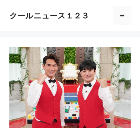
コ
ン
クールニュース１２３
メ
テ
ン
ニ
ツ
へ
ス
ュ
キ
ッ
ー
プ