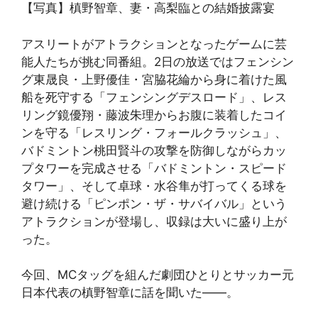
【写真】槙野智章、妻・高梨臨との結婚披露宴
アスリートがアトラクションとなったゲームに芸
能人たちが挑む同番組。2日の放送ではフェンシン
グ東晟良・上野優佳・宮脇花綸から身に着けた風
船を死守する「フェンシングデスロード」、レス
リング鏡優翔・藤波朱理からお腹に装着したコイ
ンを守る「レスリング・フォールクラッシュ」、
バドミントン桃田賢斗の攻撃を防御しながらカッ
プタワーを完成させる「バドミントン・スピード
タワー」、そして卓球・水谷隼が打ってくる球を
避け続ける「ピンポン・ザ・サバイバル」という
アトラクションが登場し、収録は大いに盛り上が
った。
今回、MCタッグを組んだ劇団ひとりとサッカー元
日本代表の槙野智章に話を聞いた――。