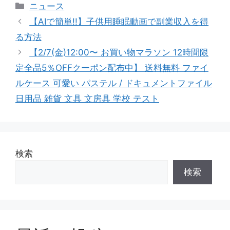
カ
ニュース
テ
【AIで簡単!!】子供用睡眠動画で副業収入を得
ゴ
る方法
リ
【2/7(金)12:00〜 お買い物マラソン 12時間限
ー
定全品5％OFFクーポン配布中】 送料無料 ファイ
ルケース 可愛い パステル / ドキュメントファイル
日用品 雑貨 文具 文房具 学校 テスト
検索
検索