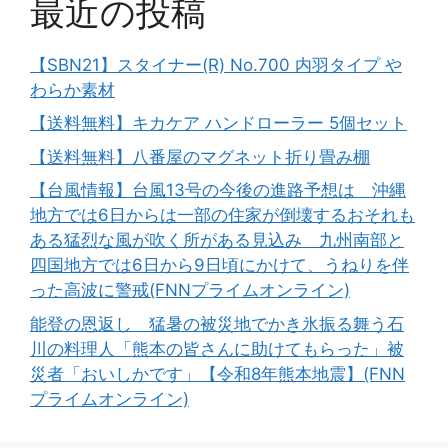
最近の投稿
【SBN21】スタイナー(R) No.700 内羽タイプ や
わらか素材
【送料無料】キカケア ハンドローラー 5個セット
【送料無料】八番屋のマグネット折り畳み棚
【台風情報】台風13号の今後の進路予想は 沖縄
地方では6日からは一部の住家が倒壊するおそれも
ある猛烈な風が吹く所がある見込み 九州南部と
四国地方では6日から9日頃にかけて、うねりを伴
った高波に警戒(FNNプライムオンライン)
能登の恩返し 猛暑の被災地でかき氷振る舞う石
川の料理人「熊本の皆さんに助けてもらった」被
災者「おいしかです」【令和8年熊本地震】(FNN
プライムオンライン)