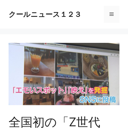
コ
ン
クールニュース１２３
メ
テ
ン
ニ
ツ
へ
ス
ュ
キ
ッ
ー
プ
全国初の「Z世代