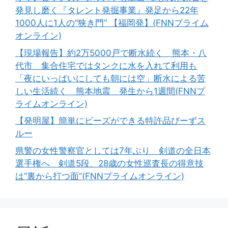
発見し磨く『タレント発掘事業』発足から22年
1000人に1人の“狭き門” 【福岡発】(FNNプライム
オンライン)
【現場報告】約2万5000戸で断水続く 熊本・八
代市 集合住宅ではタンクに水を入れて利用も
「夜にいっぱいにしても朝には空」断水による苦
しい生活続く 熊本地震 発生から1週間(FNNプ
ライムオンライン)
【発明屋】簡単にビーズができる特許品びーずス
ルー
県警の女性警察官としては7年ぶり 剣道の全日本
選手権へ 剣道5段、28歳の女性巡査長の得意技
は“裏から打つ面”(FNNプライムオンライン)