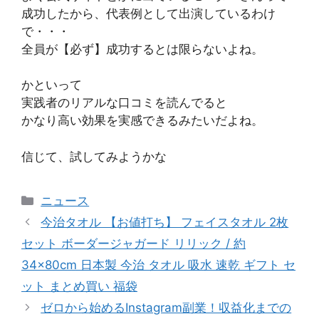
成功したから、代表例として出演しているわけ
で・・・
全員が【必ず】成功するとは限らないよね。
かといって
実践者のリアルな口コミを読んでると
かなり高い効果を実感できるみたいだよね。
信じて、試してみようかな
カ
ニュース
テ
今治タオル 【お値打ち】 フェイスタオル 2枚
ゴ
セット ボーダージャガード リリック / 約
リ
34×80cm 日本製 今治 タオル 吸水 速乾 ギフト セ
ー
ット まとめ買い 福袋
ゼロから始めるInstagram副業！収益化までの