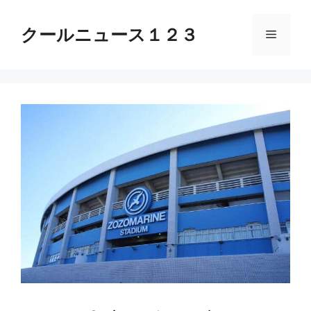
コ
ン
クールニュース１２３
メ
テ
ン
ニ
ツ
へ
ス
ュ
キ
ッ
ー
プ