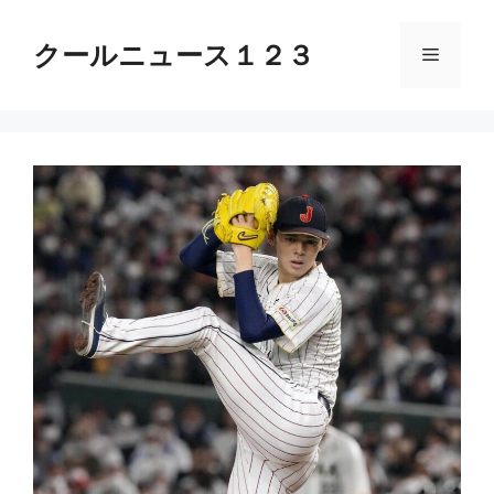
コ
ン
クールニュース１２３
メ
テ
ン
ニ
ツ
へ
ス
ュ
キ
ッ
ー
プ