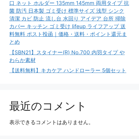
口 ネット ホルダー 135mm 145mm 両用タイプ 抗
菌 防汚 日本製 ゴミ受け 標準サイズ 浅型 シンク
清潔 カビ 防止 流し台 水回り アイデア 台所 掃除
カバー キッチン ゴミ受け lifeup ライフアップ 送
料無料 ポスト投函｜価格・送料・ポイント還元ま
とめ
【SBN21】スタイナー(R) No.700 内羽タイプ や
わらか素材
【送料無料】キカケア ハンドローラー 5個セット
最近のコメント
表示できるコメントはありません。