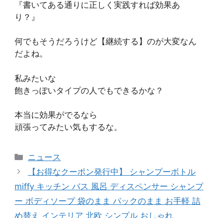
『書いてある通りに正しく実践すれば効果あ
り？』
何でもそうだろうけど【継続する】のが大変なん
だよね。
私みたいな
飽きっぽいタイプの人でもできるかな？
本当に効果がでるなら
頑張ってみたい気もするな。
カ
ニュース
テ
【お得なクーポン発行中】 シャンプーボトル
ゴ
miffy キッチン バス 風呂 ディスペンサー シャンプ
リ
ー ボディソープ 袋のまま パックのまま お手軽 詰
ー
め替え インテリア 北欧 シンプル おしゃれ