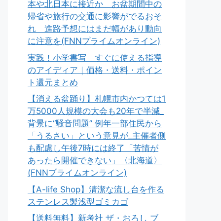
本や北日本に接近か お盆期間中の
帰省や旅行の交通に影響がでるおそ
れ 進路予想にはまだ幅があり動向
に注意を(FNNプライムオンライン)
実践！小学書写 すぐに使える指導
のアイディア｜価格・送料・ポイン
ト還元まとめ
【消える盆踊り】札幌市内かつては1
万5000人規模の大会も20年で半減_
背景に“騒音問題” 例年一部住民から
「うるさい」という意見が_主催者側
も配慮し午後7時には終了「苦情が
あったら開催できない」〈北海道〉
(FNNプライムオンライン)
【A-life Shop】清潔な流し台を作る
ステンレス製浅型ゴミカゴ
【送料無料】新考社 ザ・おろし ブ