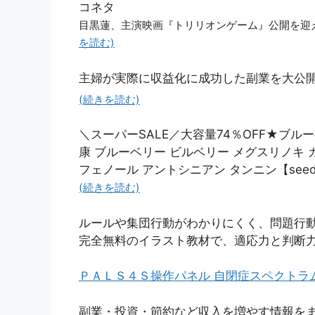
コネタ
目黒蓮、主演映画『トリリオンゲーム』公開を迎え「こ
を読む)
主婦が実際に収益化に成功した副業を大公
(続きを読む)
＼スーパーSALE／大容量74％OFF★ブルー
康 ブルーベリー ビルベリー メグスリノキ 
フェノール アントシニアン タンニン【seedco
(続きを読む)
ルールや集団行動がわかりにくく、問題行
完全無料のイラスト教材で、適応力と判断
ＰＡＬＳ４Ｓ操作パネル 自閉症スペクトラ
副業・投資・節約など収入を増やす情報を