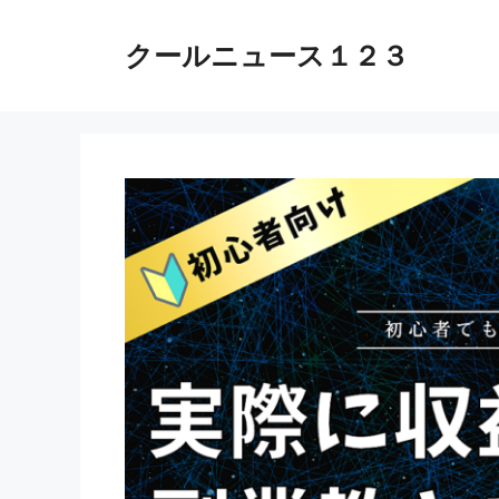
コ
ン
クールニュース１２３
テ
ン
ツ
へ
ス
キ
ッ
プ