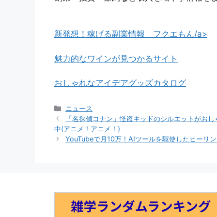
新発想！稼げる副業情報 フクエもん/a>
魅力的なワインが見つかるサイト
おしゃれなアイデアグッズカタログ
カ
ニュース
テ
「名探偵コナン」怪盗キッドのシルエットがおしゃ
ゴ
中(アニメ！アニメ！)
リ
YouTubeで月10万！AIツールを駆使したヒー
ー