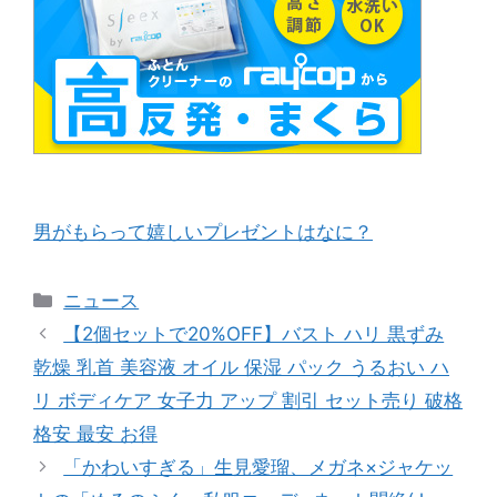
男がもらって嬉しいプレゼントはなに？
カ
ニュース
テ
【2個セットで20%OFF】バスト ハリ 黒ずみ
ゴ
乾燥 乳首 美容液 オイル 保湿 パック うるおい ハ
リ
リ ボディケア 女子力 アップ 割引 セット売り 破格
ー
格安 最安 お得
「かわいすぎる」生見愛瑠、メガネ×ジャケッ