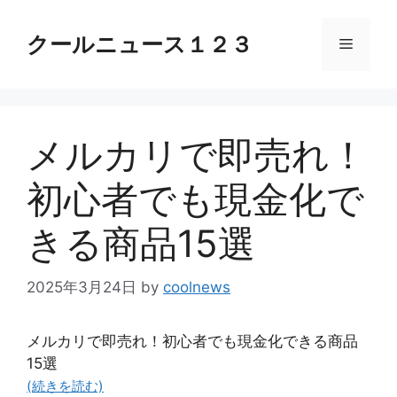
コ
ン
クールニュース１２３
メ
テ
ン
ニ
ツ
へ
メルカリで即売れ！
ス
ュ
キ
初心者でも現金化で
ッ
ー
プ
きる商品15選
2025年3月24日
by
coolnews
メルカリで即売れ！初心者でも現金化できる商品
15選
(続きを読む)