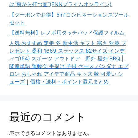
は“裏から打つ面”(FNNプライムオンライン)
【クーポンでお得】5in1コンビネーションスツール
セット
【送料無料】レノボ用タッチパッド保護フィルム
人気 おすすめ 定番 冬 新生活 ギフト 寒さ 対策 プ
レゼント 桑和 1669 スラックス 82サイズ インデ
ィゴ(54) スポーツ アウトドア 野外 屋外 BBQ |
関連単語 運動会 手提げ 子供 ケース バンダナ エプ
ロン おしゃれ アイデア商品 キッズ 靴 可愛い シ
ューズ｜価格・送料・ポイント還元まとめ
最近のコメント
表示できるコメントはありません。