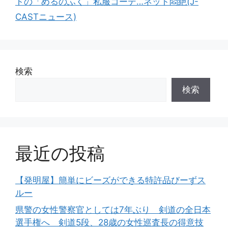
トの「めるのふく」私服コーデ…ネット悶絶(J-
CASTニュース)
検索
検索
最近の投稿
【発明屋】簡単にビーズができる特許品びーずス
ルー
県警の女性警察官としては7年ぶり 剣道の全日本
選手権へ 剣道5段、28歳の女性巡査長の得意技