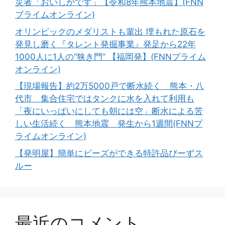
災者「おいしかです」【令和8年熊本地震】(FNN
プライムオンライン)
オリンピックのメダリストも輩出 埋もれた原石を
発見し磨く『タレント発掘事業』発足から22年
1000人に1人の“狭き門” 【福岡発】(FNNプライム
オンライン)
【現場報告】約2万5000戸で断水続く 熊本・八
代市 集合住宅ではタンクに水を入れて利用も
「夜にいっぱいにしても朝には空」断水による苦
しい生活続く 熊本地震 発生から1週間(FNNプ
ライムオンライン)
【発明屋】簡単にビーズができる特許品びーずス
ルー
最近のコメント