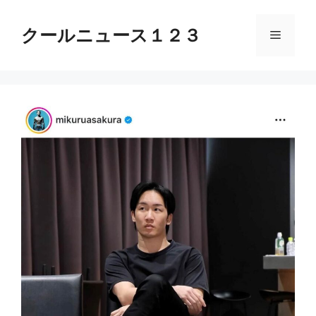
コ
ン
クールニュース１２３
メ
テ
ン
ニ
ツ
へ
ス
ュ
キ
ッ
ー
プ