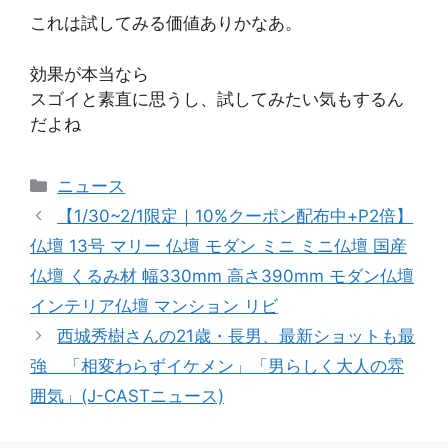
これは試してみる価値ありかなあ。
効果が本当なら
スゴイと素直に思うし、試してみたい気もするん
だよね
カ
ニュース
テ
【1/30~2/1限定｜10%クーポン配布中+P2倍】
ゴ
仏壇 13号 マリー 仏壇 モダン ミニ ミニ仏壇 国産
リ
仏壇 くるみ材 幅330mm 高さ390mm モダン仏壇
ー
インテリア仏壇 マンション リビ
西城秀樹さんの21歳・長男、最新ショットも最
強 「相変わらずイケメン」「男らしく大人の雰
囲気」(J-CASTニュース)