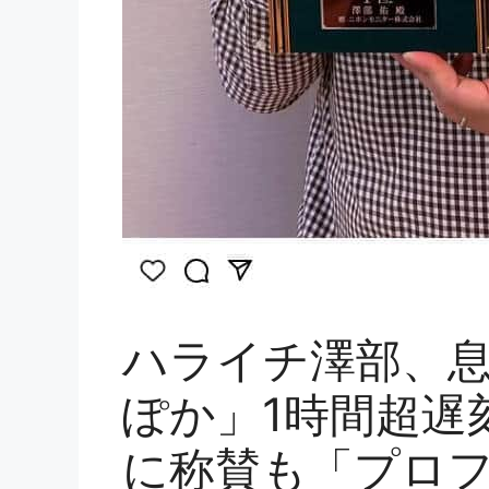
ハライチ澤部、
ぽか」1時間超遅
に称賛も「プロ