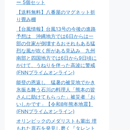
ー 5個セット
【送料無料】八番屋のマグネット折
り畳み棚
【台風情報】台風13号の今後の進路
予想は 沖縄地方では6日からは一
部の住家が倒壊するおそれもある猛
烈な風が吹く所がある見込み 九州
南部と四国地方では6日から9日頃に
かけて、うねりを伴った高波に警戒
(FNNプライムオンライン)
能登の恩返し 猛暑の被災地でかき
氷振る舞う石川の料理人「熊本の皆
さんに助けてもらった」被災者「お
いしかです」【令和8年熊本地震】
(FNNプライムオンライン)
オリンピックのメダリストも輩出 埋
もれた原石を発見し磨く『タレント