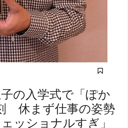
息子の入学式で「ぽか
刻 休まず仕事の姿勢
フェッショナルすぎ」