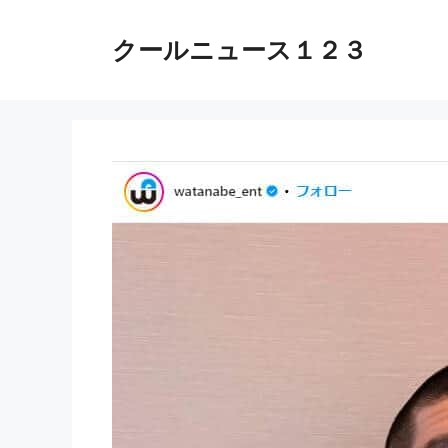
コ
ン
クールニュース１２３
テ
ン
ツ
へ
ス
キ
ッ
プ