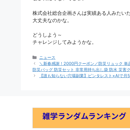
株式会社総合企画さんは実績ある人みたい
大丈夫なのかな。
どうしよう～
チャレンジしてみようかな。
カ
ニュース
テ
＼新春感謝！2000円クーポン／防災リュック 単品
ゴ
防災バッグ 防災セット 非常用持ち出し袋 防水 災害
リ
【誰も知らない穴場副業】ピンタレスト×AIで月
ー