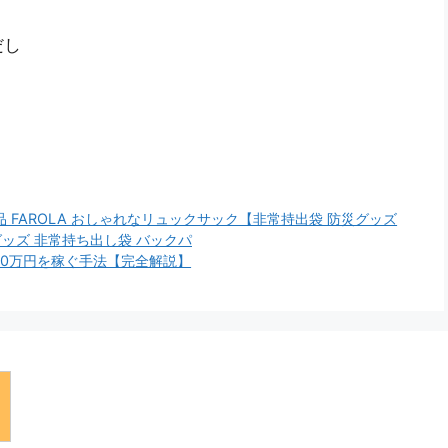
だし
 FAROLA おしゃれなリュックサック【非常持出袋 防災グッズ
グッズ 非常持ち出し袋 バックパ
50万円を稼ぐ手法【完全解説】