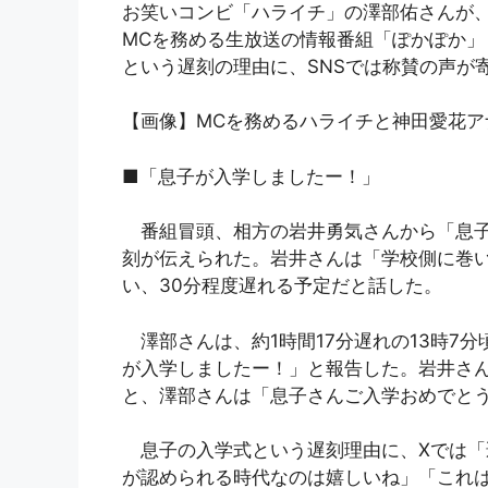
お笑いコンビ「ハライチ」の澤部佑さんが、
MCを務める生放送の情報番組「ぽかぽか
という遅刻の理由に、SNSでは称賛の声が
【画像】MCを務めるハライチと神田愛花ア
■「息子が入学しましたー！」
番組冒頭、相方の岩井勇気さんから「息子
刻が伝えられた。岩井さんは「学校側に巻
い、30分程度遅れる予定だと話した。
澤部さんは、約1時間17分遅れの13時7
が入学しましたー！」と報告した。岩井さ
と、澤部さんは「息子さんご入学おめでと
息子の入学式という遅刻理由に、Xでは「
が認められる時代なのは嬉しいね」「これ