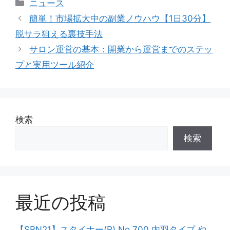
カ
ニュース
テ
簡単！市場拡大中の副業ノウハウ【1日30分】
ゴ
脱サラ狙える裏技手法
リ
サロン運営の基本：開業から運営までのステッ
ー
プと実用ツール紹介
検索
検索
最近の投稿
【SBN21】スタイナー(R) No.700 内羽タイプ や