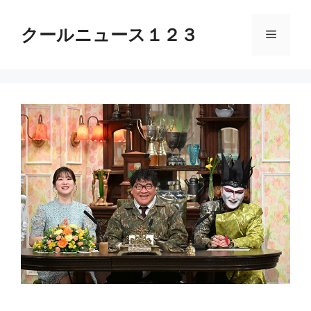
コ
ン
クールニュース１２３
メ
テ
ン
ニ
ツ
へ
ス
ュ
キ
ッ
ー
プ