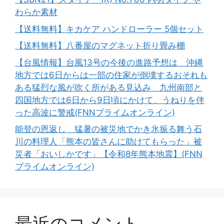
わらか素材
【送料無料】キカケア ハンドローラー 5個セット
【送料無料】八番屋のマグネット折り畳み棚
【台風情報】台風13号の今後の進路予想は 沖縄
地方では6日からは一部の住家が倒壊するおそれも
ある猛烈な風が吹く所がある見込み 九州南部と
四国地方では6日から9日頃にかけて、うねりを伴
った高波に警戒(FNNプライムオンライン)
能登の恩返し 猛暑の被災地でかき氷振る舞う石
川の料理人「熊本の皆さんに助けてもらった」被
災者「おいしかです」【令和8年熊本地震】(FNN
プライムオンライン)
最近のコメント