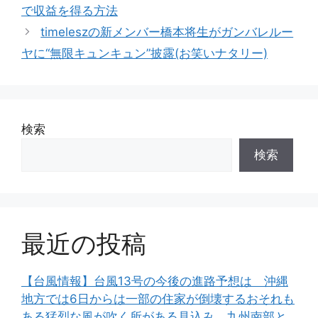
ゴ
で収益を得る方法
リ
timeleszの新メンバー橋本将生がガンバレルー
ー
ヤに“無限キュンキュン”披露(お笑いナタリー)
検索
検索
最近の投稿
【台風情報】台風13号の今後の進路予想は 沖縄
地方では6日からは一部の住家が倒壊するおそれも
ある猛烈な風が吹く所がある見込み 九州南部と