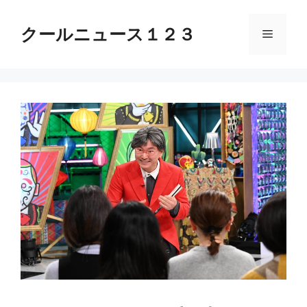
コ
ン
クールニュース１２３
メ
テ
ン
ニ
ツ
へ
ス
ュ
キ
ッ
ー
プ