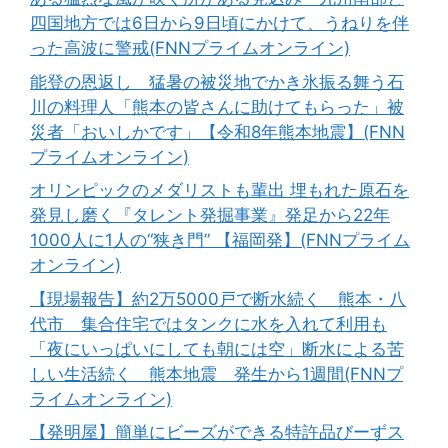
四国地方では6日から9日頃にかけて、うねりを伴
った高波に警戒(FNNプライムオンライン)
能登の恩返し 猛暑の被災地でかき氷振る舞う石
川の料理人「熊本の皆さんに助けてもらった」被
災者「おいしかです」【令和8年熊本地震】(FNN
プライムオンライン)
オリンピックのメダリストも輩出 埋もれた原石を
発見し磨く『タレント発掘事業』発足から22年
1000人に1人の“狭き門” 【福岡発】(FNNプライム
オンライン)
【現場報告】約2万5000戸で断水続く 熊本・八
代市 集合住宅ではタンクに水を入れて利用も
「夜にいっぱいにしても朝には空」断水による苦
しい生活続く 熊本地震 発生から1週間(FNNプ
ライムオンライン)
【発明屋】簡単にビーズができる特許品びーずス