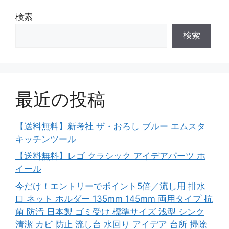
検索
検索
最近の投稿
【送料無料】新考社 ザ・おろし ブルー エムスタ
キッチンツール
【送料無料】レゴ クラシック アイデアパーツ ホ
イール
今だけ！エントリーでポイント5倍／流し用 排水
口 ネット ホルダー 135mm 145mm 両用タイプ 抗
菌 防汚 日本製 ゴミ受け 標準サイズ 浅型 シンク
清潔 カビ 防止 流し台 水回り アイデア 台所 掃除