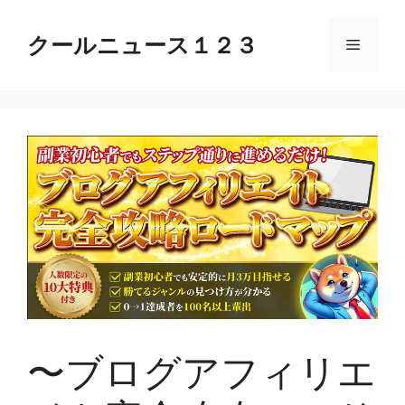
コ
ン
クールニュース１２３
メ
テ
ン
ニ
ツ
へ
ス
ュ
キ
ッ
ー
プ
〜ブログアフィリエ