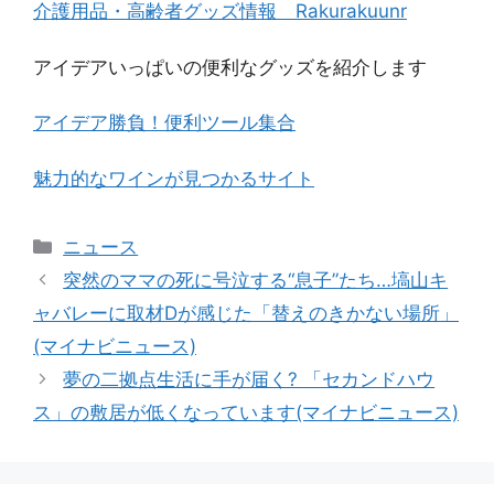
介護用品・高齢者グッズ情報 Rakurakuunr
アイデアいっぱいの便利なグッズを紹介します
アイデア勝負！便利ツール集合
魅力的なワインが見つかるサイト
カ
ニュース
テ
突然のママの死に号泣する“息子”たち…塙山キ
ゴ
ャバレーに取材Dが感じた「替えのきかない場所」
リ
(マイナビニュース)
ー
夢の二拠点生活に手が届く? 「セカンドハウ
ス」の敷居が低くなっています(マイナビニュース)