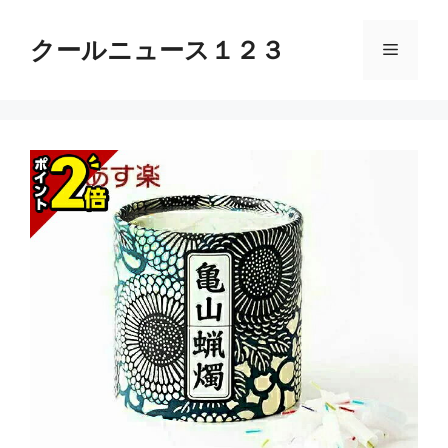
コ
ン
クールニュース１２３
メ
テ
ン
ニ
ツ
へ
ス
ュ
キ
ッ
ー
プ