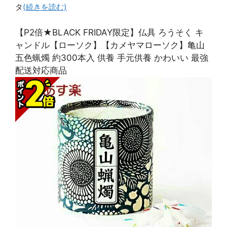
タ
(続きを読む)
【P2倍★BLACK FRIDAY限定】仏具 ろうそく キ
ャンドル【ローソク】【カメヤマローソク】亀山
五色蝋燭 約300本入 供養 手元供養 かわいい 最強
配送対応商品