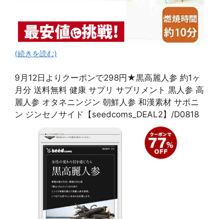
(続きを読む)
9月12日よりクーポンで298円★黒高麗人参 約1ヶ
月分 送料無料 健康 サプリ サプリメント 黒人参 高
麗人参 オタネニンジン 朝鮮人参 和漢素材 サポニ
ン ジンセノサイド【seedcoms_DEAL2】/D0818