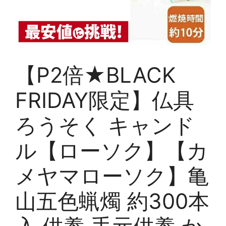
【P2倍★BLACK
FRIDAY限定】仏具
ろうそく キャンド
ル【ローソク】【カ
メヤマローソク】亀
山五色蝋燭 約300本