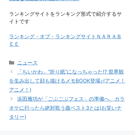
ランキングサイトをランキング形式で紹介するサ
イトです
ランキング・オブ・ランキングサイトＮＡＲＡＢ
ＥＥ
カ
ニュース
テ
「ちいかわ」“折り紙”になっちゃった!? 世界観
ゴ
を生み出して顔も描けるメモBOOK登場♪(アニメ！
リ
アニメ！)
ー
浜田雅功が「ごぶごぶフェス」の準備へ、カラ
オケに行ったら絶対歌う曲ベスト3とは(お笑いナ
タリー)