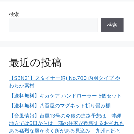
検索
検索
最近の投稿
【SBN21】スタイナー(R) No.700 内羽タイプ や
わらか素材
【送料無料】キカケア ハンドローラー 5個セット
【送料無料】八番屋のマグネット折り畳み棚
【台風情報】台風13号の今後の進路予想は 沖縄
地方では6日からは一部の住家が倒壊するおそれも
ある猛烈な風が吹く所がある見込み 九州南部と