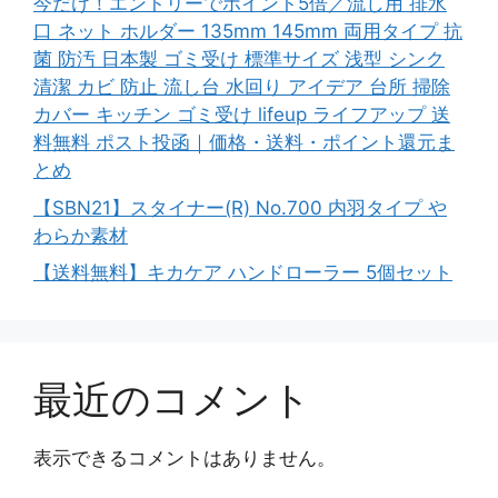
今だけ！エントリーでポイント5倍／流し用 排水
口 ネット ホルダー 135mm 145mm 両用タイプ 抗
菌 防汚 日本製 ゴミ受け 標準サイズ 浅型 シンク
清潔 カビ 防止 流し台 水回り アイデア 台所 掃除
カバー キッチン ゴミ受け lifeup ライフアップ 送
料無料 ポスト投函｜価格・送料・ポイント還元ま
とめ
【SBN21】スタイナー(R) No.700 内羽タイプ や
わらか素材
【送料無料】キカケア ハンドローラー 5個セット
最近のコメント
表示できるコメントはありません。