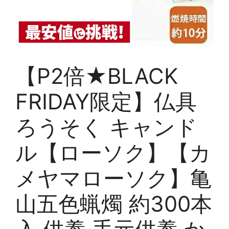
【P2倍★BLACK
FRIDAY限定】仏具
ろうそく キャンド
ル【ローソク】【カ
メヤマローソク】亀
山五色蝋燭 約300本