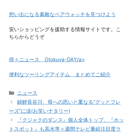
想い出になる素敵なペアウォッチを見つけよう
安いショッピングを援助する情報サイトです。こ
ちらからどうぞ
得々ニュース Otokuya-DAY/a>
便利なツーリングアイテム まとめてご紹介
カ
ニュース
テ
錦鯉長谷川、母への思いと重なる“グッとフレ
ゴ
ーズ”に涙(お笑いナタリー)
リ
『クジャクのダンス』個人全体トップ、『ホッ
ー
トスポット』も高水準＝週間テレビ番組注目度ラ