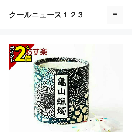
コ
ン
クールニュース１２３
メ
テ
ン
ニ
ツ
へ
ス
ュ
キ
ッ
ー
プ