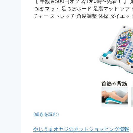
【 半額＆500円オフ 2/1★0時〜先着！ 】
つぼ マット 足つぼボード 足裏マット ソフ
チャー ストレッチ 角度調整 体操 ダイエット
(続きを読む)
やじうまオヤジのネットショッピング情報