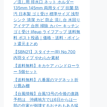
／流し用 排水口 ネット ホルダー
135mm 145mm 両用タイプ 抗菌 防
汚 日本製 ゴミ受け 標準サイズ 浅型
シンク 清潔 カビ 防止 流し台 水回り
アイデア 台所 掃除 カバー キッチン
ゴミ受け lifeup ライフアップ 送料無
料 ポスト投函｜価格・送料・ポイン
ト還元まとめ
【SBN21】スタイナー(R) No.700
内羽タイプ やわらか素材
【送料無料】キカケア ハンドローラ
ー 5個セット
【送料無料】八番屋のマグネット折
り畳み棚
【台風情報】台風13号の今後の進路
予想は 沖縄地方では6日からは一
部の住家が倒壊するおそれもある猛