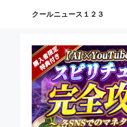
コ
ン
クールニュース１２３
テ
ン
ツ
へ
ス
キ
ッ
プ