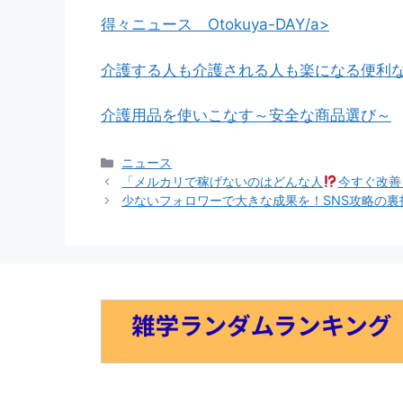
得々ニュース Otokuya-DAY/a>
介護する人も介護される人も楽になる便利
介護用品を使いこなす～安全な商品選び～
カ
ニュース
テ
「メルカリで稼げないのはどんな人
今すぐ改善
ゴ
少ないフォロワーで大きな成果を！SNS攻略の裏
リ
ー