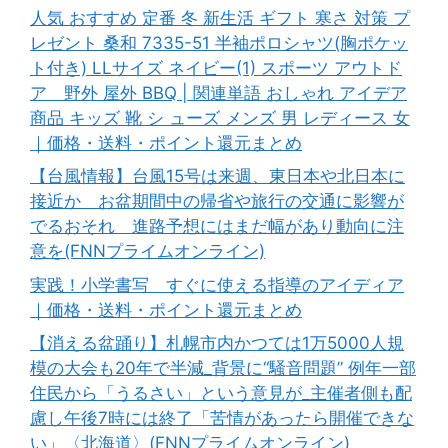
人気 おすすめ 定番 冬 新生活 ギフト 寒さ 対策 プ
レゼント 桑和 7335-51 半袖ポロシャツ(胸ポケッ
ト付き) LLサイズ ネイビー(1) スポーツ アウトド
ア 野外 屋外 BBQ | 関連単語 おしゃれ アイデア
商品 キッズ 靴 シ ューズ メンズ 男 レディース 女
｜価格・送料・ポイント還元まとめ
【台風情報】台風15号は来週、東日本や北日本に
接近か お盆期間中の帰省や旅行の交通に影響が
でるおそれ 進路予想にはまだ幅があり動向に注
意を(FNNプライムオンライン)
実践！小学書写 すぐに使える指導のアイディア
｜価格・送料・ポイント還元まとめ
【消える盆踊り】札幌市内かつては1万5000人規
模の大会も20年で半減_背景に“騒音問題” 例年一部
住民から「うるさい」という意見が_主催者側も配
慮し午後7時には終了「苦情があったら開催できな
い」〈北海道〉(FNNプライムオンライン)