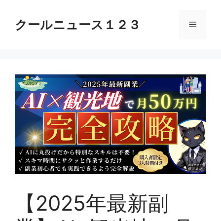
コ
ン
クールニュース１２３
メ
テ
ン
ニ
ツ
へ
ス
ュ
キ
ッ
ー
プ
【2025年最新副