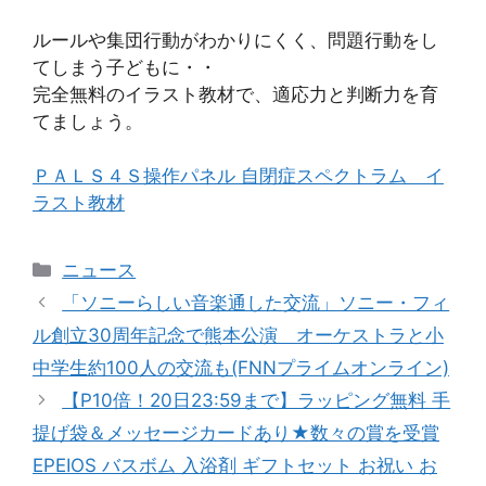
ルールや集団行動がわかりにくく、問題行動をし
てしまう子どもに・・
完全無料のイラスト教材で、適応力と判断力を育
てましょう。
ＰＡＬＳ４Ｓ操作パネル 自閉症スペクトラム イ
ラスト教材
カ
ニュース
テ
「ソニーらしい音楽通した交流」ソニー・フィ
ゴ
ル創立30周年記念で熊本公演 オーケストラと小
リ
中学生約100人の交流も(FNNプライムオンライン)
ー
【P10倍！20日23:59まで】ラッピング無料 手
提げ袋＆メッセージカードあり★数々の賞を受賞
EPEIOS バスボム 入浴剤 ギフトセット お祝い お