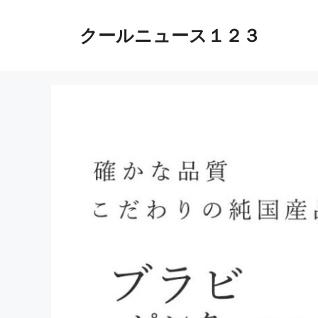
コ
ン
クールニュース１２３
テ
ン
ツ
へ
ス
キ
ッ
プ