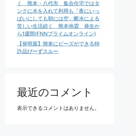
く 熊本・八代市 集合住宅ではタ
ンクに水を入れて利用も「夜にいっ
ぱいにしても朝には空」断水による
苦しい生活続く 熊本地震 発生か
ら1週間(FNNプライムオンライン)
【発明屋】簡単にビーズができる特
許品びーずスルー
最近のコメント
表示できるコメントはありません。