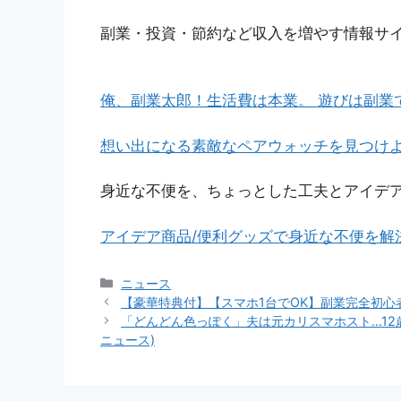
副業・投資・節約など収入を増やす情報サ
俺、副業太郎！生活費は本業。 遊びは副業で
想い出になる素敵なペアウォッチを見つけ
身近な不便を、ちょっとした工夫とアイデ
アイデア商品/便利グッズで身近な不便を解
カ
ニュース
テ
【豪華特典付】【スマホ1台でOK】副業完全初心
ゴ
「どんどん色っぽく」夫は元カリスマホスト…12歳
リ
ニュース)
ー