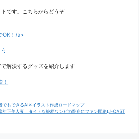
イトです。こちらからどうぞ
OK！/a>
よう
アで解決するグッズを紹介します
決！
者でもできるAI✕イラスト作成ロードマップ
年下美人妻 タイトな蛇柄ワンピの艶姿にファン悶絶(J-CAST