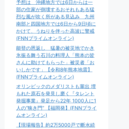
予想は 沖縄地方では6日からは一
部の住家が倒壊するおそれもある猛
烈な風が吹く所がある見込み 九州
南部と四国地方では6日から9日頃に
かけて、うねりを伴った高波に警戒
(FNNプライムオンライン)
能登の恩返し 猛暑の被災地でかき
氷振る舞う石川の料理人「熊本の皆
さんに助けてもらった」被災者「お
いしかです」【令和8年熊本地震】
(FNNプライムオンライン)
オリンピックのメダリストも輩出 埋
もれた原石を発見し磨く『タレント
発掘事業』発足から22年 1000人に1
人の“狭き門” 【福岡発】(FNNプライ
ムオンライン)
【現場報告】約2万5000戸で断水続