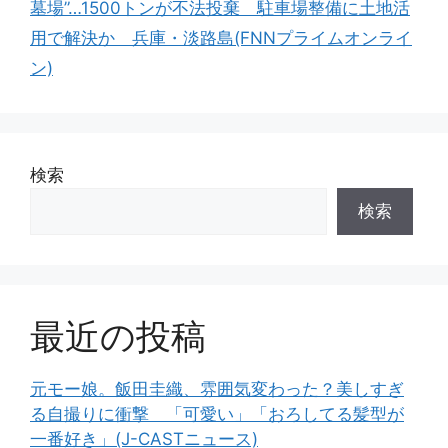
墓場”…1500トンが不法投棄 駐車場整備に土地活
用で解決か 兵庫・淡路島(FNNプライムオンライ
ン)
検索
検索
最近の投稿
元モー娘。飯田圭織、雰囲気変わった？美しすぎ
る自撮りに衝撃 「可愛い」「おろしてる髪型が
一番好き」(J-CASTニュース)