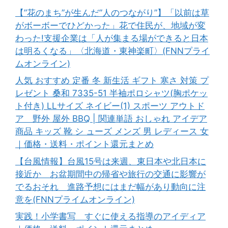
【”花のまち”が生んだ”人のつながり”】「以前は草
がボーボーでひどかった」花で住民が、地域が変
わった!支援企業は「人が集まる場ができると日本
は明るくなる」〈北海道・東神楽町〉(FNNプライ
ムオンライン)
人気 おすすめ 定番 冬 新生活 ギフト 寒さ 対策 プ
レゼント 桑和 7335-51 半袖ポロシャツ(胸ポケッ
ト付き) LLサイズ ネイビー(1) スポーツ アウトド
ア 野外 屋外 BBQ | 関連単語 おしゃれ アイデア
商品 キッズ 靴 シ ューズ メンズ 男 レディース 女
｜価格・送料・ポイント還元まとめ
【台風情報】台風15号は来週、東日本や北日本に
接近か お盆期間中の帰省や旅行の交通に影響が
でるおそれ 進路予想にはまだ幅があり動向に注
意を(FNNプライムオンライン)
実践！小学書写 すぐに使える指導のアイディア