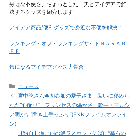
身近な不便を、ちょっとした工夫とアイデアで解
決するグッズを紹介します
アイデア商品/便利グッズで身近な不便を解決！
ランキング・オブ・ランキングサイトＮＡＲＡＢ
ＥＥ
気になるアイデアグッズ大集合
カ
ニュース
テ
宮中晩さん会初参加の愛子さま 装いに秘めら
ゴ
れた“心配り”「プリンセスの温かさ」歌手・マルシ
リ
ア明かす“聞き上手っぷり”(FNNプライムオンライ
ー
ン)
【独自】瀬戸内の絶景スポットそばに“墓石の