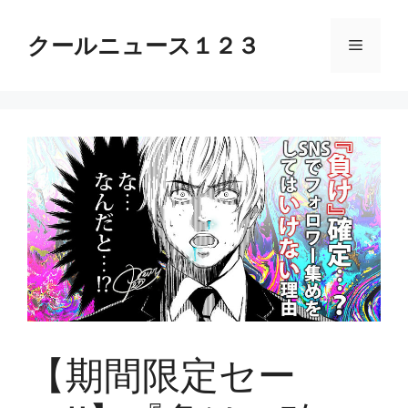
コ
ン
クールニュース１２３
メ
テ
ン
ニ
ツ
へ
ス
ュ
キ
ッ
ー
プ
【期間限定セー