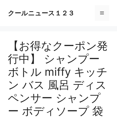
コ
ン
クールニュース１２３
メ
テ
ン
ニ
ツ
へ
【お得なクーポン発
ス
ュ
キ
行中】 シャンプー
ッ
ー
プ
ボトル miffy キッチ
ン バス 風呂 ディス
ペンサー シャンプ
ー ボディソープ 袋