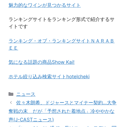
魅力的なワインが見つかるサイト
ランキングサイトをランキング形式で紹介するサ
イトです
ランキング・オブ・ランキングサイトＮＡＲＡＢ
ＥＥ
気になる話題の商品Show Kai!
ホテル絞り込み検索サイトhotelcheki
カ
ニュース
テ
佐々木朗希、ドジャースとマイナー契約…大争
ゴ
奪戦の末 だが「予想された着地点」冷ややかな
リ
声(J-CASTニュース)
ー