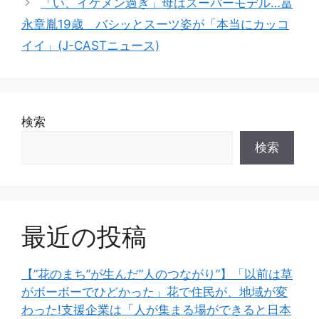
「い、イケメン過ぎ」母はスーパーモデル…冨
永章胤19歳 バシッとスーツ姿が「本当にカッコ
イイ」(J-CASTニュース)
検索
検索
最近の投稿
【”花のまち”が生んだ”人のつながり”】「以前は草
がボーボーでひどかった」花で住民が、地域が変
わった!支援企業は「人が集まる場ができると日本