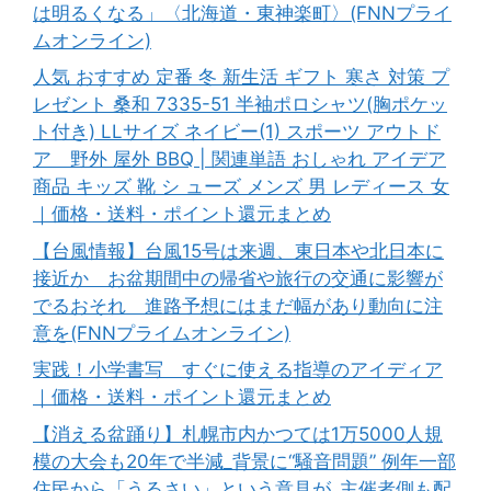
は明るくなる」〈北海道・東神楽町〉(FNNプライ
ムオンライン)
人気 おすすめ 定番 冬 新生活 ギフト 寒さ 対策 プ
レゼント 桑和 7335-51 半袖ポロシャツ(胸ポケッ
ト付き) LLサイズ ネイビー(1) スポーツ アウトド
ア 野外 屋外 BBQ | 関連単語 おしゃれ アイデア
商品 キッズ 靴 シ ューズ メンズ 男 レディース 女
｜価格・送料・ポイント還元まとめ
【台風情報】台風15号は来週、東日本や北日本に
接近か お盆期間中の帰省や旅行の交通に影響が
でるおそれ 進路予想にはまだ幅があり動向に注
意を(FNNプライムオンライン)
実践！小学書写 すぐに使える指導のアイディア
｜価格・送料・ポイント還元まとめ
【消える盆踊り】札幌市内かつては1万5000人規
模の大会も20年で半減_背景に“騒音問題” 例年一部
住民から「うるさい」という意見が_主催者側も配