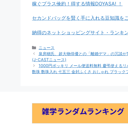
稼ぐプラス倹約！得する情報DOYASA! ！
セカンドバッグを賢く手に入れる豆知識を
納得のネットショッピングサイト・ランキ
カ
ニュース
テ
泉房穂氏、超大物俳優との「離婚デマ」の冗談が
ゴ
(J-CASTニュース)
リ
1000円ポッキリ メール便送料無料 慶弔使えるリ
ー
数珠 数珠入れ 七五三 金封ふくさ おしゃれ ブラック