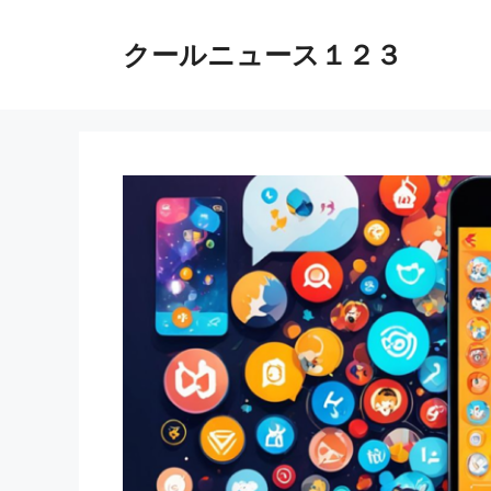
コ
ン
クールニュース１２３
テ
ン
ツ
へ
ス
キ
ッ
プ