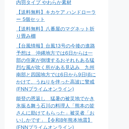
内羽タイプ やわらか素材
【送料無料】キカケア ハンドローラ
ー 5個セット
【送料無料】八番屋のマグネット折
り畳み棚
【台風情報】台風13号の今後の進路
予想は 沖縄地方では6日からは一
部の住家が倒壊するおそれもある猛
烈な風が吹く所がある見込み 九州
南部と四国地方では6日から9日頃に
かけて、うねりを伴った高波に警戒
(FNNプライムオンライン)
能登の恩返し 猛暑の被災地でかき
氷振る舞う石川の料理人「熊本の皆
さんに助けてもらった」被災者「お
いしかです」【令和8年熊本地震】
(FNNプライムオンライン)