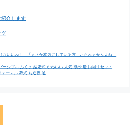
ご紹介します
ング
11万いいね！ 「まさか本気にしている方、おられませんよね」
バーシブル ふくさ 結婚式 かわいい 人気 袱紗 慶弔両用 セット
フォーマル 葬式 お通夜 通