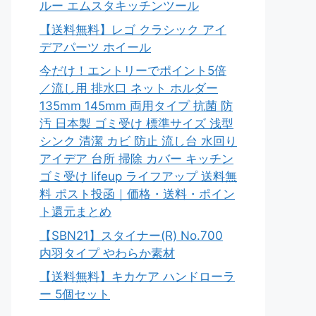
ルー エムスタキッチンツール
【送料無料】レゴ クラシック アイ
デアパーツ ホイール
今だけ！エントリーでポイント5倍
／流し用 排水口 ネット ホルダー
135mm 145mm 両用タイプ 抗菌 防
汚 日本製 ゴミ受け 標準サイズ 浅型
シンク 清潔 カビ 防止 流し台 水回り
アイデア 台所 掃除 カバー キッチン
ゴミ受け lifeup ライフアップ 送料無
料 ポスト投函｜価格・送料・ポイン
ト還元まとめ
【SBN21】スタイナー(R) No.700
内羽タイプ やわらか素材
【送料無料】キカケア ハンドローラ
ー 5個セット