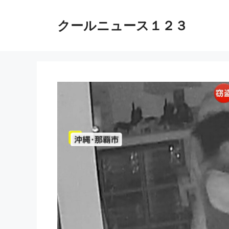
コ
ン
クールニュース１２３
テ
ン
ツ
へ
ス
キ
ッ
プ