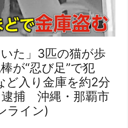
いた」3匹の猫が歩
棒が“忍び足”で犯
円など入り金庫を約2分
を逮捕 沖縄・那覇市
ンライン)