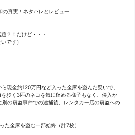
和の真実！ネタバレとレビュー
話題？！だけど・・・
たいです）
から現金約120万円など入った金庫を盗んだ疑いで、
店内を歩く3匹のネコを気に留める様子もなく、侵入か
に別の窃盗事件での逮捕後、レンタカー店の窃盗への
入った金庫を盗む一部始終（計7枚）