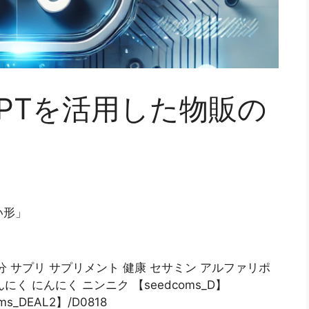
PTを活用した物販の
い形」
 サプリ サプリメント 健康 セサミン アルファリポ
く にんにく ニンニク 【seedcoms_D】
s_DEAL2】/D0818