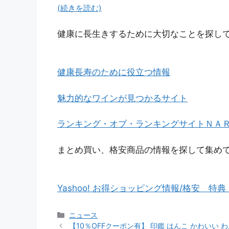
(続きを読む)
健康に長生きするために大切なことを探し
健康長寿のために役立つ情報
魅力的なワインが見つかるサイト
ランキング・オブ・ランキングサイトＮＡ
まとめ買い、格安商品の情報を探して集め
Yashoo! お得ショッピング情報/格安 特
カ
ニュース
テ
【10％OFFクーポン有】 印鑑 はんこ かわいい 