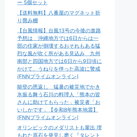
ー 5個セット
【送料無料】八番屋のマグネット折
り畳み棚
【台風情報】台風13号の今後の進路
予想は 沖縄地方では6日からは一
部の住家が倒壊するおそれもある猛
烈な風が吹く所がある見込み 九州
南部と四国地方では6日から9日頃に
かけて、うねりを伴った高波に警戒
(FNNプライムオンライン)
能登の恩返し 猛暑の被災地でかき
氷振る舞う石川の料理人「熊本の皆
さんに助けてもらった」被災者「お
いしかです」【令和8年熊本地震】
(FNNプライムオンライン)
オリンピックのメダリストも輩出 埋
もれた原石を発見し磨く『タレント