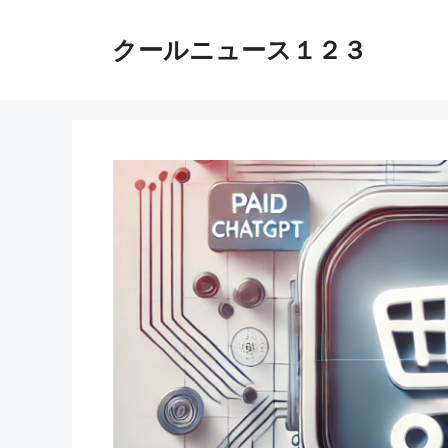
コ
ン
クールニュース１２３
テ
ン
ツ
へ
ス
キ
ッ
プ