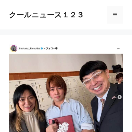
コ
ン
クールニュース１２３
メ
テ
ン
ニ
ツ
へ
ス
ュ
キ
ッ
ー
プ