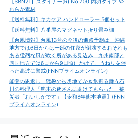
【SBN21】スタイナー(R) No.700 内羽タイプ や
わらか素材
【送料無料】キカケア ハンドローラー 5個セット
【送料無料】八番屋のマグネット折り畳み棚
【台風情報】台風13号の今後の進路予想は 沖縄
地方では6日からは一部の住家が倒壊するおそれも
ある猛烈な風が吹く所がある見込み 九州南部と
四国地方では6日から9日頃にかけて、うねりを伴
った高波に警戒(FNNプライムオンライン)
能登の恩返し 猛暑の被災地でかき氷振る舞う石
川の料理人「熊本の皆さんに助けてもらった」被
災者「おいしかです」【令和8年熊本地震】(FNN
プライムオンライン)