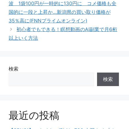
波 1袋100円が一時的に130円に コメ価格も全
リ
国的に一段と上昇か…新潟県の買い取り価格が
ー
35％高に(FNNプライムオンライン)
初心者でもできる！瞑想動画のAI副業で月6桁
以上いく方法
検索
検索
最近の投稿