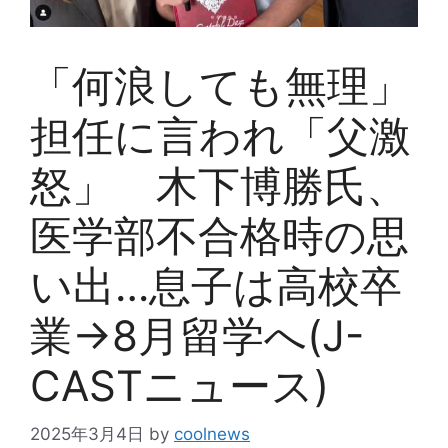
「何浪しても無理」
担任に言われ「父激
怒」 木下博勝氏、
医学部不合格時の思
い出…息子は高校卒
業→8月留学へ(J-
CASTニュース)
2025年3月4日
by
coolnews